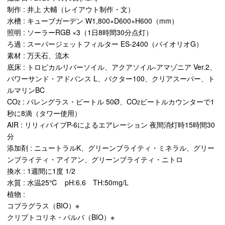
制作 : 井上 大輔（レイアウト制作・文）
水槽 : キューブガーデン W1,800×D600×H600（mm）
照明 : ソーラーRGB ×3（1日8時間30分点灯）
ろ過 : スーパージェットフィルター ES-2400（バイオリオG）
素材 : 万天石、流木
底床 : トロピカルリバーソイル、アクアソイル-アマゾニア Ver.2、
パワーサンド・アドバンス L、バクター100、クリアスーパー、ト
ルマリンBC
CO
: パレングラス・ビートル 50Ø、CO
ビートルカウンターで1
2
2
秒に8滴（タワー使用）
AIR : リリィパイプP-6によるエアレーション 夜間消灯時15時間30
分
添加剤 : ニュートラルK、グリーンブライティ・ミネラル、グリー
ンブライティ・アイアン、グリーンブライティ・ニトロ
換水 : 1週間に1度 1/2
水質 : 水温25℃ pH:6.6 TH:50mg/L
植物 :
コブラグラス（BIO）※
クリプトコリネ・パルバ（BIO）※