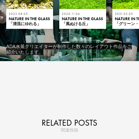
2022.08.05
2020.11.06
2021.03.05
NATURE IN THE GLASS
NATURE IN THE GLASS
NATURE IN T
「清流にゆれる」
「風ぬける丘」
「グリーン
ADA水景クリエイターが制作した数々のレイアウト作品をご
紹介いたします。
RELATED POSTS
関連投稿