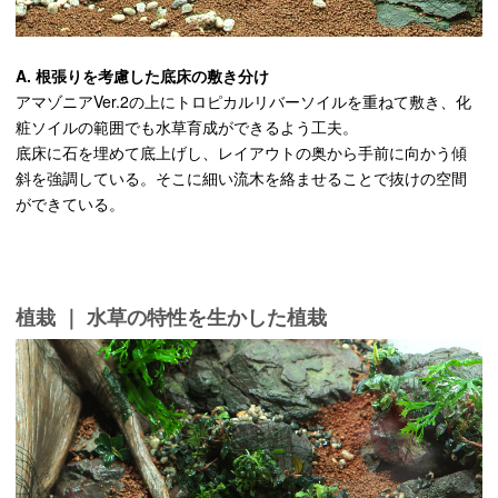
A. 根張りを考慮した底床の敷き分け
アマゾニアVer.2の上にトロピカルリバーソイルを重ねて敷き、化
粧ソイルの範囲でも水草育成ができるよう工夫。
底床に石を埋めて底上げし、レイアウトの奥から手前に向かう傾
斜を強調している。そこに細い流木を絡ませることで抜けの空間
ができている。
植栽 ｜ 水草の特性を生かした植栽