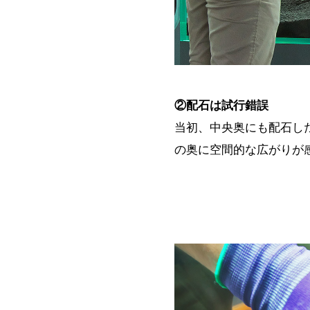
②配石は試行錯誤
当初、中央奥にも配石し
の奥に空間的な広がりが