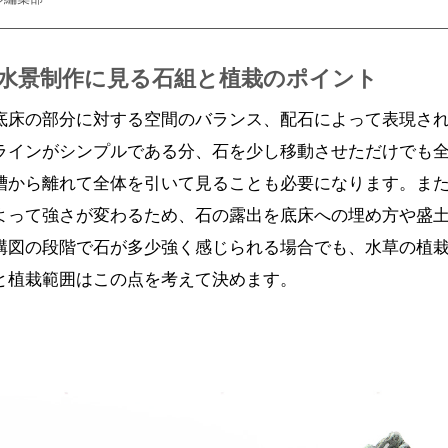
の水景制作に見る石組と植栽のポイント
底床の部分に対する空間のバランス、配石によって表現さ
ラインがシンプルである分、石を少し移動させただけでも
槽から離れて全体を引いて見ることも必要になります。ま
よって強さが変わるため、石の露出を底床への埋め方や盛
構図の段階で石が多少強く感じられる場合でも、水草の植
と植栽範囲はこの点を考えて決めます。