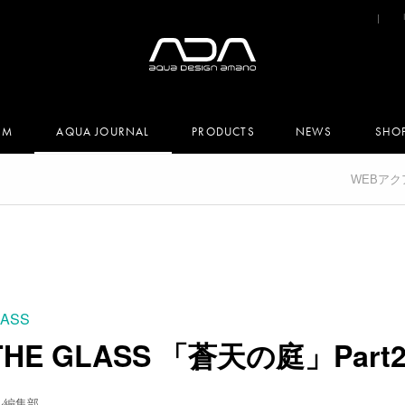
UM
AQUA JOURNAL
PRODUCTS
NEWS
SHO
WEBア
LASS
 THE GLASS 「蒼天の庭」Part
ル編集部