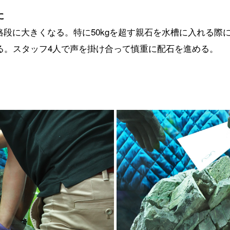
に
が格段に大きくなる。特に50kgを超す親石を水槽に入れる
る。スタッフ4人で声を掛け合って慎重に配石を進める。