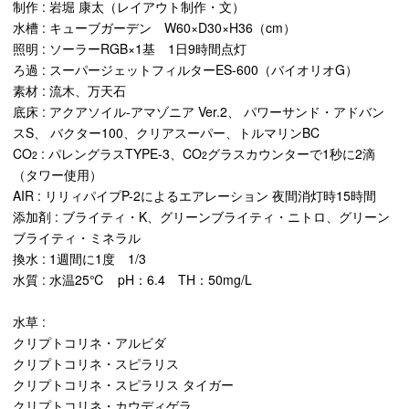
制作 : 岩堀 康太（レイアウト制作・文）
水槽 : キューブガーデン W60×D30×H36（cm）
照明 : ソーラーRGB×1基 1日9時間点灯
ろ過 : スーパージェットフィルターES-600（バイオリオG）
素材 : 流木、万天石
底床 : アクアソイル-アマゾニア Ver.2、 パワーサンド・アドバン
スS、 バクター100、クリアスーパー、トルマリンBC
CO
: パレングラスTYPE-3、CO
グラスカウンターで1秒に2滴
2
2
（タワー使用）
AIR : リリィパイプP-2によるエアレーション 夜間消灯時15時間
添加剤 : ブライティ・K、グリーンブライティ・ニトロ、グリーン
ブライティ・ミネラル
換水 : 1週間に1度 1/3
水質 : 水温25℃ pH：6.4 TH：50mg/L
水草 :
クリプトコリネ・アルビダ
クリプトコリネ・スピラリス
クリプトコリネ・スピラリス タイガー
クリプトコリネ・カウディゲラ