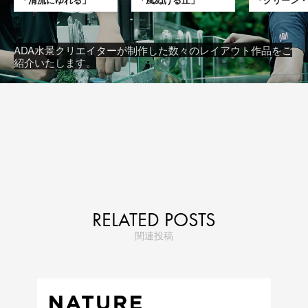
「清流にゆれる」
「風ぬける丘」
「グリーン
ADA水景クリエイターが制作した数々のレイアウト作品をご
紹介いたします。
RELATED POSTS
関連投稿