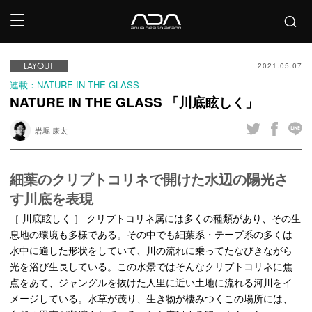
LAYOUT
2021.05.07
連載：NATURE IN THE GLASS
NATURE IN THE GLASS 「川底眩しく」
岩堀 康太
細葉のクリプトコリネで開けた水辺の陽光さ
す川底を表現
［ 川底眩しく ］ クリプトコリネ属には多くの種類があり、その生
息地の環境も多様である。その中でも細葉系・テープ系の多くは
水中に適した形状をしていて、川の流れに乗ってたなびきながら
光を浴び生長している。この水景ではそんなクリプトコリネに焦
点をあて、ジャングルを抜けた人里に近い土地に流れる河川をイ
メージしている。水草が茂り、生き物が棲みつくこの場所には、