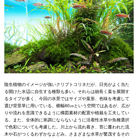
陰生植物のイメージが強いクリプトコリネだが、日光がよく当た
る開けた水辺に自生する種類も多い。それらは細長く葉を展開す
るタイプが多く、今回の水景ではサイズや葉形、色味を考慮して
選び背景草に用いている。横幅60㎝という空間ではあるが、広が
りや流れを意識できるように構図素材の配置や植栽を工夫してい
る。また、全体的に単調にならないように活着性水草や魚種選択
で色彩についても考慮した。川上から流れ着き、苔に覆われた流
木や石がつくるわずかなよどみ。さまざまな水草が繁茂するその