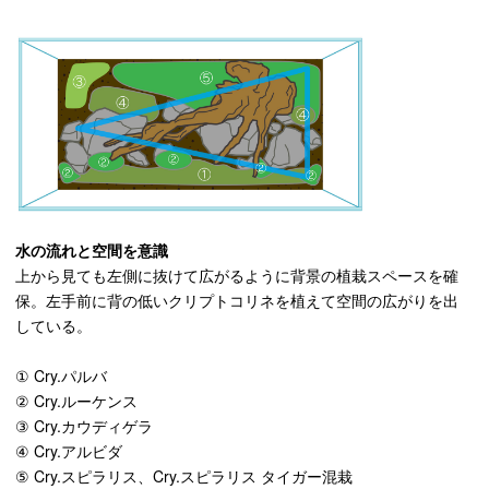
水の流れと空間を意識
上から見ても左側に抜けて広がるように背景の植栽スペースを確
保。左手前に背の低いクリプトコリネを植えて空間の広がりを出
している。
① Cry.パルバ
② Cry.ルーケンス
③ Cry.カウディゲラ
④ Cry.アルビダ
⑤ Cry.スピラリス、Cry.スピラリス タイガー混栽