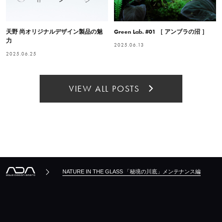
天野 尚オリジナルデザイン製品の魅
Green Lab. #01 ［ アンブラの沼 ］
力
2025.06.13
2025.06.25
VIEW ALL POSTS
NATURE IN THE GLASS 「秘境の川底」メンテナンス編