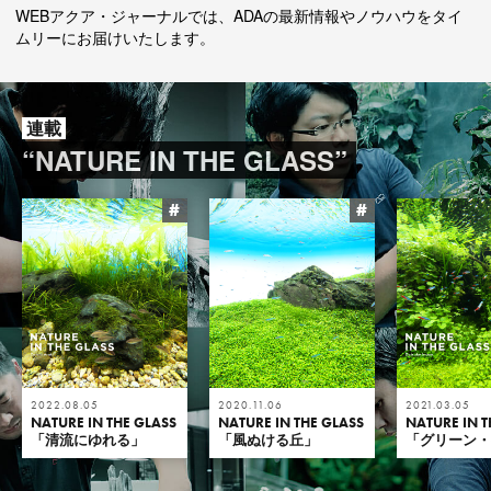
WEBアクア・ジャーナルでは、ADAの最新情報やノウハウをタイ
ムリーにお届けいたします。
連載
“NATURE IN THE GLASS”
#
#
2022.08.05
2020.11.06
2021.03.05
NATURE IN THE GLASS
NATURE IN THE GLASS
NATURE IN T
「清流にゆれる」
「風ぬける丘」
「グリーン