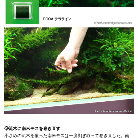
③流木に南米モスを巻き直す
小さめの流木を覆った南米モスは一度剥ぎ取って巻き直した。南