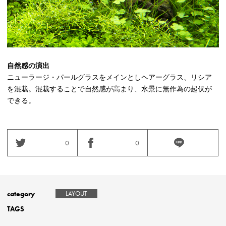
自然感の演出
ニューラージ・パールグラスをメインとしヘアーグラス、リシア
を混栽。混栽することで自然感が高まり、水景に無作為の起伏が
できる。
0
0
category
LAYOUT
TAGS