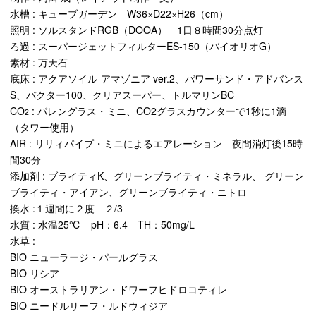
水槽 : キューブガーデン W36×D22×H26（cm）
照明 : ソルスタンドRGB（DOOA） 1日８時間30分点灯
ろ過 : スーパージェットフィルターES-150（バイオリオG）
素材 : 万天石
底床 : アクアソイル-アマゾニア ver.2、パワーサンド・アドバンス
S、バクター100、クリアスーパー、トルマリンBC
CO
: パレングラス・ミニ、CO2グラスカウンターで1秒に1滴
2
（タワー使用）
AIR : リリィパイプ・ミニによるエアレーション 夜間消灯後15時
間30分
添加剤 : ブライティK、グリーンブライティ・ミネラル、 グリーン
ブライティ・アイアン、グリーンブライティ・ニトロ
換水 :１週間に２度 ２/3
水質 : 水温25℃ pH：6.4 TH：50mg/L
水草 :
BIO ニューラージ・パールグラス
BIO リシア
BIO オーストラリアン・ドワーフヒドロコティレ
BIO ニードルリーフ・ルドウィジア