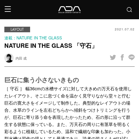
LAYOUT
2021.07.02
連載：NATURE IN THE GLASS
NATURE IN THE GLASS 「守石」
内田 成
巨石に集う小さないきもの
［ 守石 ］ 幅36cmの水槽サイズに対して大きめの万天石を使用し
たレイアウト。そこに息づく命を温かく見守りながら堂々と佇む
巨石の寛大さをイメージして制作した。典型的なレイアウトの場
合、水草のラインを左右どちらかへ傾斜をつけトリミングを行う
が、巨石に寄り添う命を表現したかったため、石の形に沿って群
生する状態に保っている。また、万天石の周りに有茎草を明るく
彩るように植栽しているため、温和で繊細な印象も加わった。小
型水槽は習作の場としても最適であり、読者の皆さんもぜひ試し