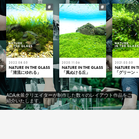
#
#
2022.08.05
2020.11.06
2021.03.05
NATURE IN THE GLASS
NATURE IN THE GLASS
NATURE IN T
「清流にゆれる」
「風ぬける丘」
「グリーン
ADA水景クリエイターが制作した数々のレイアウト作品をご
紹介いたします。