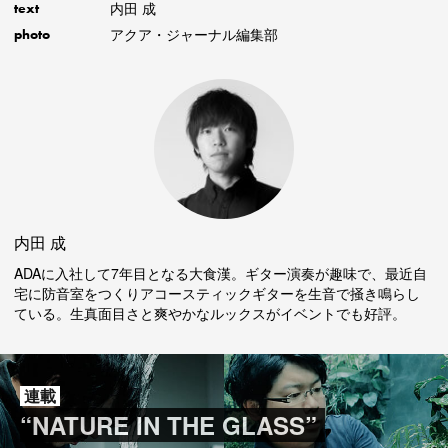
内田 成
text
アクア・ジャーナル編集部
photo
内田 成
ADAに入社して7年目となる大食漢。ギター演奏が趣味で、最近自
宅に防音室をつくりアコースティックギターを生音で掻き鳴らし
ている。生真面目さと爽やかなルックスがイベントでも好評。
連載
“NATURE IN THE GLASS”