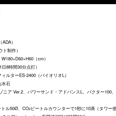
O
日（ADA）
アウト制作）
180×D60×H60（cm）
（1日8時間30分点灯）
ィルターES-2400（バイオリオL）
山水石
マゾニア Ver.2、パワーサンド・アドバンスL、バクター10
トル50Ø、CO
ビートルカウンターで1秒に10滴（タワー
2