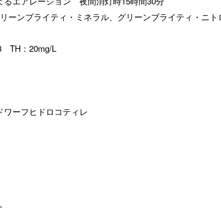
6によるエアレーション 夜間消灯時15時間30分
、グリーンブライティ・ミネラル、グリーンブライティ・ニト
 TH：20mg/L
・ドワーフヒドロコティレ
ト