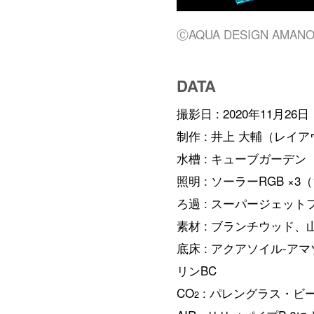
ⒸAQUA DESIGN AMAN
DATA
撮影日 : 2020年11月26
制作 : 井上 大輔（レイ
水槽 : キューブガーデン W
照明 : ソーラーRGB ×3
ろ過 : スーパージェットフ
素材 : ブランチウッド、
底床 : アクアソイル-ア
リンBC
CO
: パレングラス・ビー
2