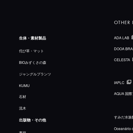
OTHER 
生体・素材製品
ADA LAB
DOOA BRA
佗び草・マット
CELESTA
BIOみずくさの森
ジャングルプランツ
IAPLC
KUMU
AQUA 
石材
流木
すみだ水族
出版物・その他
Oceanário 
書籍