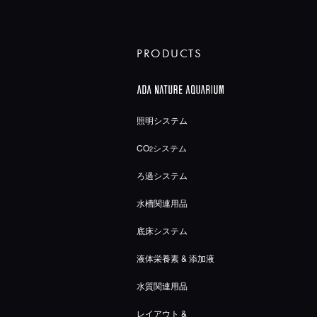
PRODUCTS
照明システム
CO
システム
2
ろ過システム
水槽関連用品
底床システム
液体栄養素 & 添加液
水質関連用品
レイアウト &