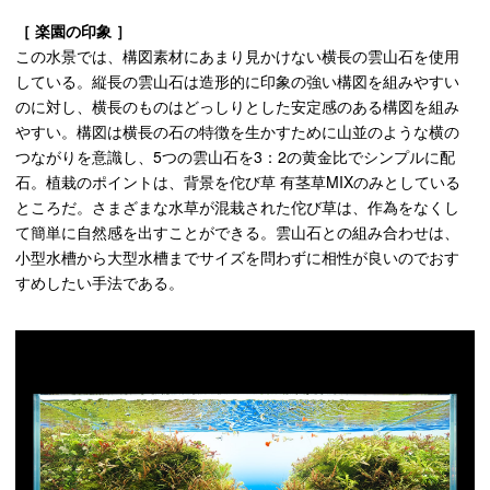
［ 楽園の印象 ］
この水景では、構図素材にあまり見かけない横長の雲山石を使用
している。縦長の雲山石は造形的に印象の強い構図を組みやすい
のに対し、横長のものはどっしりとした安定感のある構図を組み
やすい。構図は横長の石の特徴を生かすために山並のような横の
つながりを意識し、5つの雲山石を3：2の黄金比でシンプルに配
石。植栽のポイントは、背景を佗び草 有茎草MIXのみとしている
ところだ。さまざまな水草が混栽された佗び草は、作為をなくし
て簡単に自然感を出すことができる。雲山石との組み合わせは、
小型水槽から大型水槽までサイズを問わずに相性が良いのでおす
すめしたい手法である。