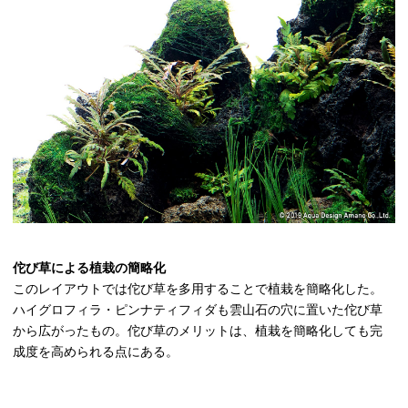
佗び草による植栽の簡略化
このレイアウトでは佗び草を多用することで植栽を簡略化した。
ハイグロフィラ・ピンナティフィダも雲山石の穴に置いた佗び草
から広がったもの。佗び草のメリットは、植栽を簡略化しても完
成度を高められる点にある。