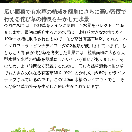
広い面積でも水草の植栽を簡単にさらに高い密度で
行える佗び草の特長を生かした水景
今回のAJでは、佗び草をメインに使用した水景をセレクトして紹
介します。最初に紹介するこの水景は、比較的大きな水槽である
120cm水槽に制作されたもので、佗び草は有茎草MIX、かれん、ハ
イグロフィラ・ピンナティフィダの3種類が使用されています。も
ともと天野 尚が佗び草を考案した背景には、植栽面積の大きな大
型水槽で水草の植栽を簡単にしたいという狙いがありました。そ
のため、より隙間なく配置するために、同じ有茎草混栽の佗び草
でも大きさの異なる有茎草MIX（9Ø）とかれん（6.5Ø）がライン
ナップされているのです。この120cm水槽のレイアウトでも、そ
んな佗び草の特長を生かした使い方がされています。