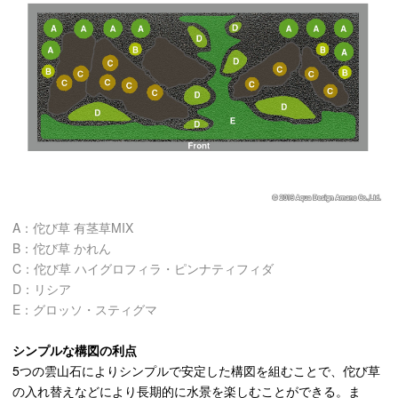
A：佗び草 有茎草MIX
B：佗び草 かれん
C：佗び草 ハイグロフィラ・ピンナティフィダ
D：リシア
E：グロッソ・スティグマ
シンプルな構図の利点
5つの雲山石によりシンプルで安定した構図を組むことで、佗び草
の入れ替えなどにより長期的に水景を楽しむことができる。ま