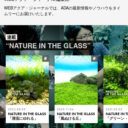
WEBアクア・ジャーナルでは、ADAの最新情報やノウハウをタイ
ムリーにお届けいたします。
連載
“NATURE IN THE GLASS”
#
#
2022.08.05
2020.11.06
2021.03.05
NATURE IN THE GLASS
NATURE IN THE GLASS
NATURE IN T
「清流にゆれる」
「風ぬける丘」
「グリーン