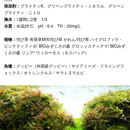
添加剤：
ブライティK、グリーンブライティ・ミネラル、グリーン
ブライティ・ニトロ
換水：
1週間に2度 1/3
水質：
水温25℃ pH：6.4 TH：20mg/L
植物：
佗び草 有茎草MIX/佗び草 かれん/佗び草 ハイグロフィラ・
ピンナティフィダ/ BIOみずくさの森 グロッソスティグマ/ BIOみず
くさの森 リシア/ ウィローモス（モスバッグ）
魚種：
グッピー（外国産グッピー）/ サイアミーズ・フライングフ
ォックス / オトシンクルス / ヤマトヌマエビ