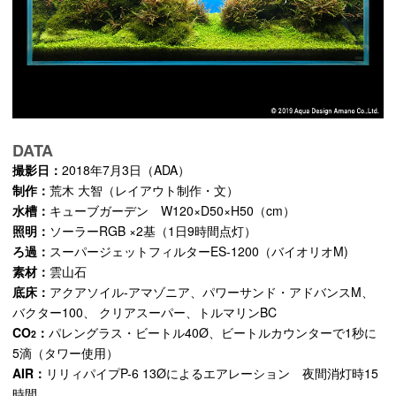
DATA
撮影日：
2018年7月3日（ADA）
制作：
荒木 大智（レイアウト制作・文）
水槽：
キューブガーデン W120×D50×H50（cm）
照明：
ソーラーRGB ×2基（1日9時間点灯）
ろ過：
スーパージェットフィルターES-1200（バイオリオM)
素材：
雲山石
底床：
アクアソイル-アマゾニア、パワーサンド・アドバンスM、
バクター100、 クリアスーパー、トルマリンBC
CO
：
パレングラス・ビートル40Ø、ビートルカウンターで1秒に
2
5滴（タワー使用）
AIR：
リリィパイプP-6 13Øによるエアレーション 夜間消灯時15
時間