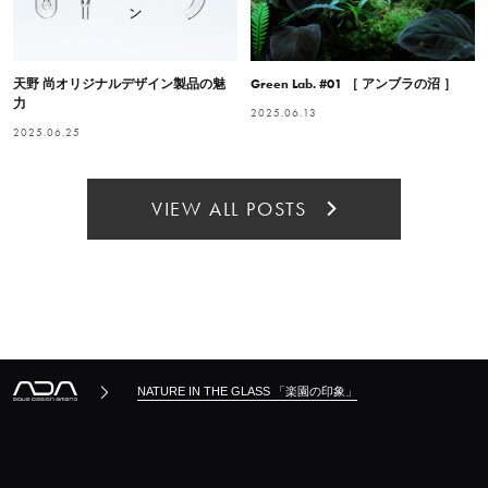
天野 尚オリジナルデザイン製品の魅
Green Lab. #01 ［ アンブラの沼 ］
力
2025.06.13
2025.06.25
VIEW ALL POSTS
NATURE IN THE GLASS 「楽園の印象」