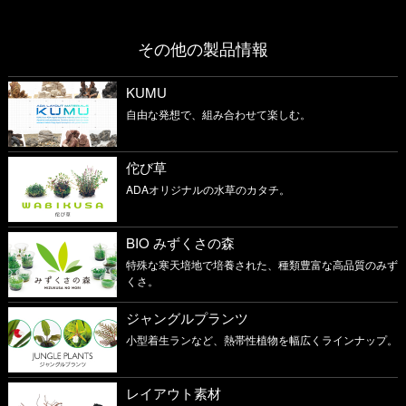
その他の製品情報
KUMU
自由な発想で、組み合わせて楽しむ。
佗び草
ADAオリジナルの水草のカタチ。
BIO みずくさの森
特殊な寒天培地で培養された、種類豊富な高品質のみず
くさ。
ジャングルプランツ
小型着生ランなど、熱帯性植物を幅広くラインナップ。
レイアウト素材