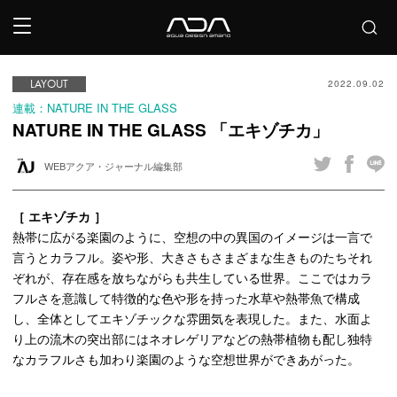
LAYOUT
2022.09.02
連載：NATURE IN THE GLASS
NATURE IN THE GLASS 「エキゾチカ」
WEBアクア・ジャーナル編集部
［ エキゾチカ ］
熱帯に広がる楽園のように、空想の中の異国のイメージは一言で
言うとカラフル。姿や形、大きさもさまざまな生きものたちそれ
ぞれが、存在感を放ちながらも共生している世界。ここではカラ
フルさを意識して特徴的な色や形を持った水草や熱帯魚で構成
し、全体としてエキゾチックな雰囲気を表現した。また、水面よ
り上の流木の突出部にはネオレゲリアなどの熱帯植物も配し独特
なカラフルさも加わり楽園のような空想世界ができあがった。