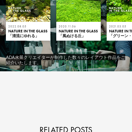
2022.08.05
2020.11.06
2021.03.05
NATURE IN THE GLASS
NATURE IN THE GLASS
NATURE IN T
「清流にゆれる」
「風ぬける丘」
「グリーン
ADA水景クリエイターが制作した数々のレイアウト作品をご
紹介いたします。
RELATED POSTS