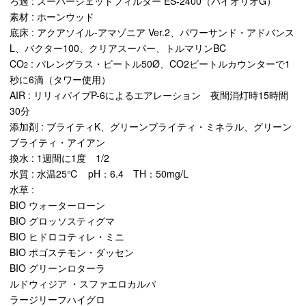
ろ過 : スーパージェットフィルター ES-2400（バイオリオG）
素材 : ホーンウッド
底床 : アクアソイル-アマゾニア Ver.2、パワーサンド・アドバンス
L、バクター100、クリアスーパー、トルマリンBC
CO
: パレングラス・ビートル50Ø、CO2ビートルカウンターで1
2
秒に6滴（タワー使用）
AIR : リリィパイプP-6によるエアレーション 夜間消灯時15時間
30分
添加剤 : ブライティK、グリーンブライティ・ミネラル、グリーン
ブライティ・アイアン
換水 : 1週間に1度 1/2
水質 : 水温25℃ pH：6.4 TH：50mg/L
水草 :
BIO ウォーターローン
BIO グロッソスティグマ
BIO ヒドロコティレ・ミニ
BIO ポゴステモン・ダッセン
BIO グリーンロターラ
ルドウィジア ・スファエロカルパ
ラージリーフハイグロ