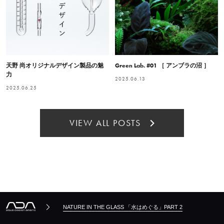
天野 尚オリジナルデザイン製品の魅
Green Lab. #01 ［ アンブラの沼 ］
力
2025.06.13
2025.06.25
VIEW ALL POSTS
NATURE IN THE GLASS 「水はめぐる」PART 2