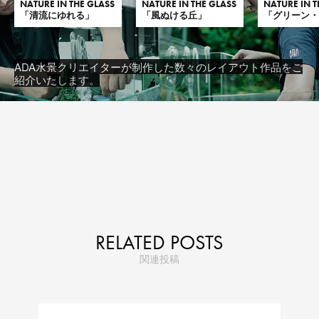
NATURE IN THE GLASS
NATURE IN THE GLASS
NATURE IN T
「清流にゆれる」
「風ぬける丘」
「グリーン
ADA水景クリエイターが制作した数々のレイアウト作品をご
紹介いたします。
RELATED POSTS
関連投稿