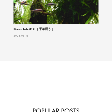
Green Lab. #12 ［ 千草潤う ］
2026.05.15
POPULAR POSTS