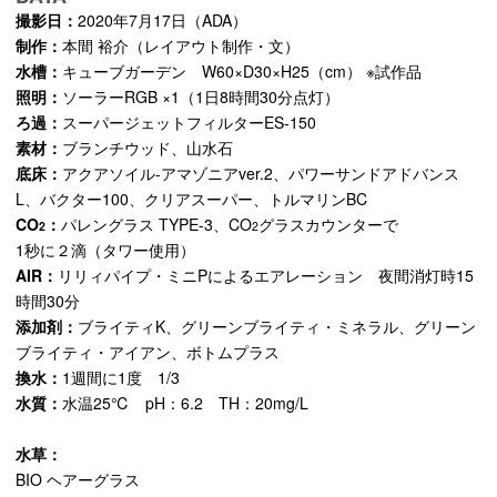
撮影日：
2020年7月17日（ADA）
制作：
本間 裕介（レイアウト制作・文）
水槽：
キューブガーデン W60×D30×H25（cm） ※試作品
照明：
ソーラーRGB ×1（1日8時間30分点灯）
ろ過：
スーパージェットフィルターES-150
素材：
ブランチウッド、山水石
底床：
アクアソイル-アマゾニアver.2、パワーサンドアドバンス
L、バクター100、クリアスーパー、トルマリンBC
CO
：
パレングラス TYPE-3、CO
グラスカウンターで
2
2
1秒に２滴（タワー使用）
AIR：
リリィパイプ・ミニPによるエアレーション 夜間消灯時15
時間30分
添加剤：
ブライティK、グリーンブライティ・ミネラル、グリーン
ブライティ・アイアン、ボトムプラス
換水：
1週間に1度 1/3
水質：
水温25℃ pH：6.2 TH：20mg/L
水草：
BIO ヘアーグラス