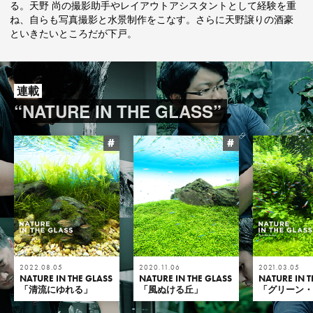
る。天野 尚の撮影助手やレイアウトアシスタントとして経験を重
ね、自らも写真撮影と水景制作をこなす。さらに天野譲りの酒豪
といきたいところだが下戸。
連載
“NATURE IN THE GLASS”
#
#
2022.08.05
2020.11.06
2021.03.05
NATURE IN THE GLASS
NATURE IN THE GLASS
NATURE IN T
「清流にゆれる」
「風ぬける丘」
「グリーン