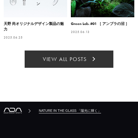
天野 尚オリジナルデザイン製品の魅
Green Lab. #01 ［ アンブラの沼 ］
力
2025.06.13
2025.06.25
VIEW ALL POSTS
NATURE IN THE GLASS 「陽光に輝く」