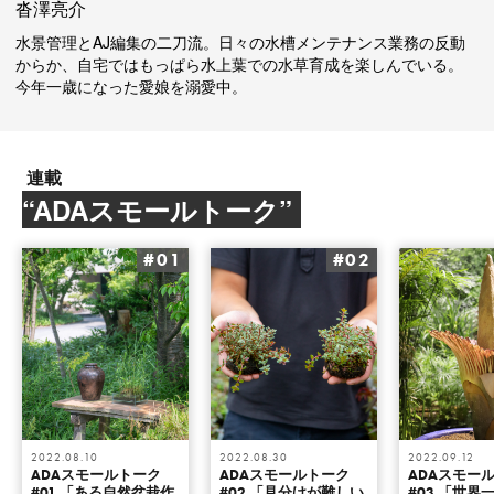
沓澤亮介
水景管理とAJ編集の二刀流。日々の水槽メンテナンス業務の反動
からか、自宅ではもっぱら水上葉での水草育成を楽しんでいる。
今年一歳になった愛娘を溺愛中。
連載
“ADAスモールトーク”
#01
#02
2022.08.10
2022.08.30
2022.09.12
ADAスモールトーク
ADAスモールトーク
ADAスモー
#01 「ある自然盆栽作
#02 「見分けが難しい
#03 「世界