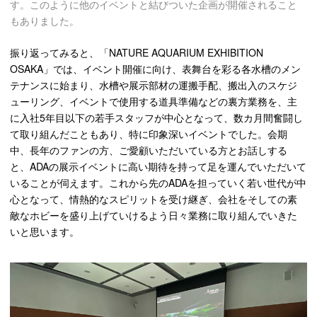
す。このように他のイベントと結びついた企画が開催されること
もありました。
振り返ってみると、「NATURE AQUARIUM EXHIBITION
OSAKA」では、イベント開催に向け、表舞台を彩る各水槽のメン
テナンスに始まり、水槽や展示部材の運搬手配、搬出入のスケジ
ューリング、イベントで使用する道具準備などの裏方業務を、主
に入社5年目以下の若手スタッフが中心となって、数カ月間奮闘し
て取り組んだこともあり、特に印象深いイベントでした。会期
中、長年のファンの方、ご愛顧いただいている方とお話しする
と、ADAの展示イベントに高い期待を持って足を運んでいただいて
いることが伺えます。これから先のADAを担っていく若い世代が中
心となって、情熱的なスピリットを受け継ぎ、会社をそしての素
敵なホビーを盛り上げていけるよう日々業務に取り組んでいきた
いと思います。