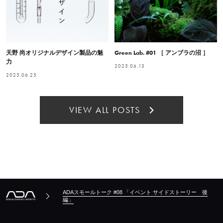
天野 尚オリジナルデザイン製品の魅
Green Lab. #01 ［ アンブラの沼 ］
力
2025.06.13
2025.06.25
VIEW ALL POSTS
ADAスモールトーク #08 「イベント サイドストーリー 後
編」