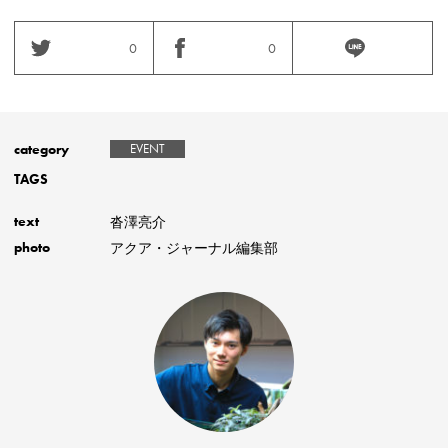
0
0
category
EVENT
TAGS
沓澤亮介
text
アクア・ジャーナル編集部
photo