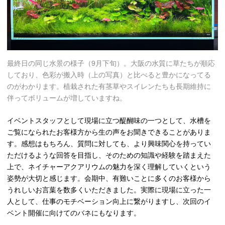
最終日の同じ水景の様子（9月下旬）。大阪の水質に草たちが順応
しており、色彩が搬入時（上の写真）と比べると豊かになってる
のがわかります。植栽された有茎草やスイレンたちも長期維持に
伴ってボリュームが増していますね。
イベントスタッフとして現場に立つ醍醐味の一つとして、水槽を
ご覧になられたお客様方から生の声をお聞きできることがありま
す。感想はもちろん、質問に対しても、より興味関心を持ってい
ただけるような回答を目指し、そのための知識や経験を踏まえた
上で、ネイチャーアクアリウムの魅力を深く理解していくという
姿勢が大切と感じます。会期中、有難いことに多くのお客様から
うれしいお言葉を数多くいただきました。実際に現場に立った一
人として、仕事のモチベーション向上に繋がりますし、次回のイ
ベント開催に向けてのバネにもなります。