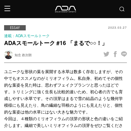
ESSAY
2023.03.27
連載：ADAスモールトーク
ADAスモールトーク #16 「まるで○○！」
知念 政次朗
ユニークな形状の葉を展開する水草は数多く存在しますが、その
中でもオススメなのがミリオフィラム。私自身、初めてその個性
的な葉姿を見た時は、思わずフェイクプランツと思ったほどで
す。トリミングに強く生長も比較的速いため、初心者の方でも育
成しやすい水草です。その頂芽はまるで雪の結晶のような幾何学
模様にも見えたり、鳥の繊細な羽根のようにも見えたりと、個性
的な葉姿は他の水草にはない大きな魅力です。
今回は、４種類のミリオフィラムの頂芽の形状と色の違いをご紹
介します。繊細で美しいミリオフィラムの頂芽をぜひご覧くださ