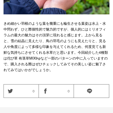
きめ細かい羽根のような葉を幾重にも輪生させる葉姿は水上・水
中問わず、ひと際個性的で魅力的ですが、個人的にはミリオフィ
ラムの最大の魅力はその頂芽に現れると感じます。上から見る
と、雪の結晶に見えたり、鳥の羽毛のようにも見えたりと、見る
人や角度によって多様な印象を与えてくれるため、何度見ても新
鮮な気持ちにさせてくれる水草だと思います。今回紹介した4種類
は佗び草 有茎草
MIX9
φなど一部のパターンの中に入っていますの
で、購入される際はぜひチェックしてみてその美しい姿に魅了さ
れてみてはいかがでしょうか。
0
0