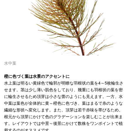
水中葉
橙に色づく葉は水景のアクセントに
水上葉は明るい黄緑色で輪郭が明瞭な羽根状の葉を4～5枚輪生さ
せます。茎は少し薄い肌色をしており、幾重にも羽根状の葉を密
に輪生させるため頂芽は小さな蕾のようにも見えます。一方、水
中葉は葉色が全体的に黄～橙色に色づき、葉はまるで糸のような
繊細な形状へ変化します。また、頂芽は若干赤味を帯びるため、
根元から頂芽にかけて色のグラデーションを楽しむことが出来ま
す。レイアウトでは中景～後景にかけて数株をワンポイントで植
栽するのがオススメです。