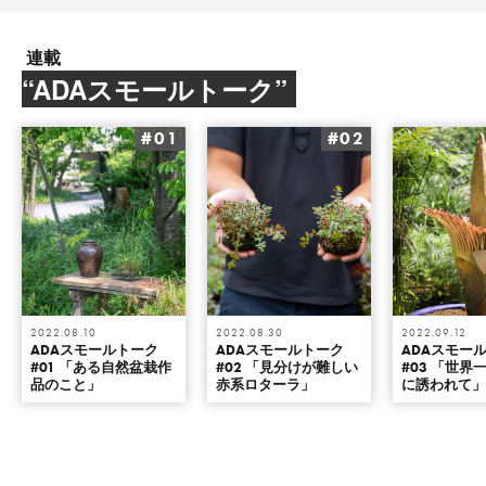
連載
“ADAスモールトーク”
#01
#02
2022.08.10
2022.08.30
2022.09.12
ADAスモールトーク
ADAスモールトーク
ADAスモー
#01 「ある自然盆栽作
#02 「見分けが難しい
#03 「世界
品のこと」
赤系ロターラ」
に誘われて