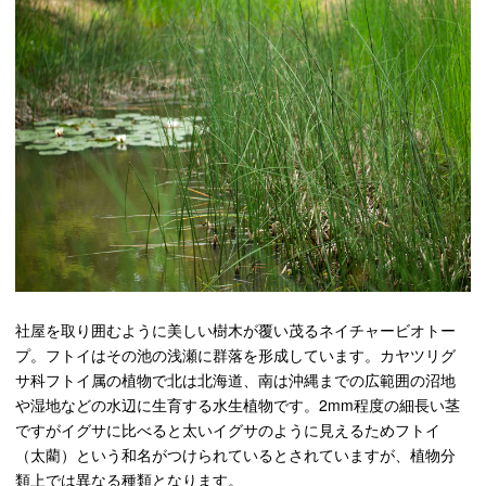
社屋を取り囲むように美しい樹木が覆い茂るネイチャービオトー
プ。フトイはその池の浅瀬に群落を形成しています。
カヤツリグ
サ科フトイ属の植物で北は北海道、南は沖縄までの広範囲の沼地
や湿地などの水辺に生育する水生植物です。2mm程度の細長い茎
ですがイグサに比べると太いイグサのように見えるためフトイ
（太藺）という和名がつけられているとされていますが、植物分
類上では異なる種類となります。