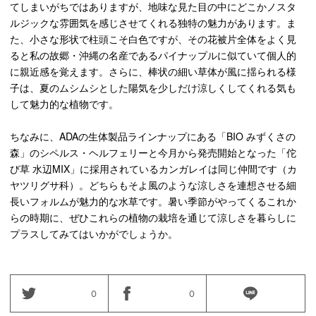
てしまいがちではありますが、地味な見た目の中にどこかノスタ
ルジックな雰囲気を感じさせてくれる独特の魅力があります。ま
た、小さな形状で柱頭こそ白色ですが、その花被片全体をよく見
ると私の故郷・沖縄の名産であるパイナップルに似ていて個人的
に親近感を覚えます。さらに、棒状の細い草体が風に揺られる様
子は、夏のムシムシとした陽気を少しだけ涼しくしてくれる気も
して魅力的な植物です。
ちなみに、ADAの生体製品ラインナップにある「BIO みずくさの
森」のシペルス・ヘルフェリーと今月から発売開始となった「佗
び草 水辺MIX」に
採用されているカンガレイは同じ仲間です（カ
ヤツリグサ科）。
どちらもそよ風のような涼しさを連想させる細
長いフォルムが魅力的な水草です。暑い季節がやってくるこれか
らの時期に、ぜひこれらの植物の栽培を通じて涼しさを暮らしに
プラスしてみてはいかがでしょうか。
0
0