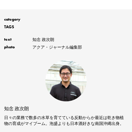
category
TAGS
知念 政次朗
text
アクア・ジャーナル編集部
photo
知念 政次朗
日々の業務で数多の水草を育てている反動からか最近は乾き物植
物の育成がマイブーム。泡盛よりも日本酒好きな南国沖縄出身。