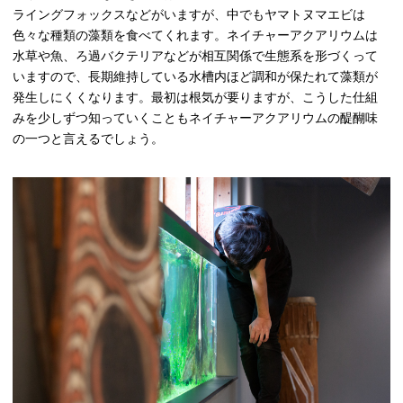
ライングフォックスなどがいますが、中でもヤマトヌマエビは
色々な種類の藻類を食べてくれます。
ネイチャーアクアリウムは
水草や魚、ろ過バクテリアなどが相互関係で生態系を形づくって
いますので、長期維持している水槽内ほど調和が保たれて
藻類
が
発生しにくくなります。最初は根気が要りますが、こうした仕組
みを少しずつ知っていくこともネイチャーアクアリウムの醍醐味
の一つと言えるでしょう。