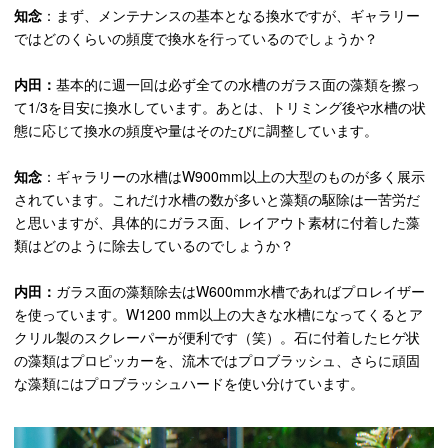
知念
：まず、メンテナンスの基本となる換水ですが、ギャラリー
ではどのくらいの頻度で換水を行っているのでしょうか？
内田：
基本的に週一回は必ず全ての水槽のガラス面の
藻類
を擦っ
て1/3を目安に換水しています。あとは、トリミング後や水槽の状
態に応じて換水の頻度や量はそのたびに調整しています。
知念
：ギャラリーの水槽は
W900mm
以上の大型のものが多く展示
されています。これだけ水槽の数が多いと
藻類
の駆除は一苦労だ
と思いますが、具体的にガラス面、レイアウト素材に付着した
藻
類
はどのように除去しているのでしょうか？
内田：
ガラス面の
藻類除去
は
W600mm
水槽であればプロレイザー
を使っています。
W1200 mm
以上の大きな水槽になってくると
ア
クリル製のスクレーパー
が便利です（笑）。
石に付着したヒゲ状
の藻類はプロピッカーを、流木ではプロブラッシュ、さらに頑固
な藻類にはプロブラッシュハードを使い分けています。