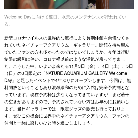
Welcome Dayに向けて連日、水景のメンテナンスが行われてい
る。
新型コロナウイルスの世界的な流行により長期休館を余儀なくさ
れていたネイチャーアクアリウム・ギャラリー。開館を待ち望ん
でいた
ファンの方も
多かったのではないでしょうか。今年は行動
制限の緩和に伴い、コロナ禍以前のような活気が戻ってきまし
た。こうした中、いよいよ来たる11月3日（金）、4日（土）、5日
（日）の3日限定の「NATURE AQUARIUM GALLERY Welcome
Day」と
題したイベントで4年ぶりにオープンします
。今回は、無
料開放ということもあり混雑緩和のために入館は完全予約制とな
っています。現在予約枠は少なくなってきていますが、まだ若干
の空きがありますので、予約されていない方はお早めにお願いし
ます。当日ギャラリーでは、限定グッズの販売も行っておりま
す。ぜひこの機会に世界中のネイチャーアクアリウム・ファンの
仲間と一緒に楽しいひと時を過ごしましょう。