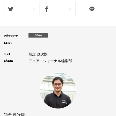
0
0
category
ESSAY
TAGS
知念 政次朗
text
アクア・ジャーナル編集部
photo
知念 政次朗