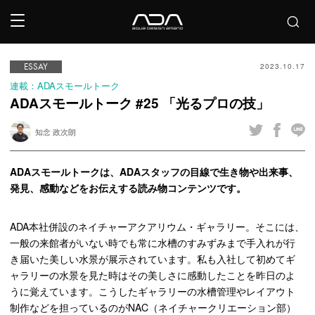
ESSAY
2023.10.17
連載：ADAスモールトーク
ADAスモールトーク #25 「光るプロの技」
知念 政次朗
ADA
スモールトークは、
ADA
スタッフの目線で生き物や出来事、
発見、感動などをお伝えする読み物コンテンツです。
ADA
本社併設のネイチャーアクアリウム・ギャラリー。そこには、
一般の来館者がいない時でも常に水槽のすみずみまで手入れが行
き届いた美しい水景が展示されています。私も入社して初めてギ
ャラリーの水景を見た時はその美しさに感動したことを昨日のよ
うに覚えています。こうしたギャラリーの水槽管理やレイアウト
制作などを担っているのが
NAC
（ネイチャークリエーション部）