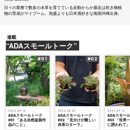
日々の業務で数多の水草を育てている反動からか最近は乾き物植
物の育成がマイブーム。泡盛よりも日本酒好きな南国沖縄出身。
連載
“ADAスモールトーク”
#01
#02
2022.08.10
2022.08.30
2022.09.12
ADAスモールトーク
ADAスモールトーク
ADAスモー
#01 「ある自然盆栽作
#02 「見分けが難しい
#03 「世界
品のこと」
赤系ロターラ」
に誘われて