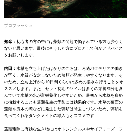
プロブラッシュ
知念
：初心者の方の中には
藻類
の問題で悩まれている方も少なく
ないと思います。最後にそうした方にプロとして何かアドバイス
をお願いします。
内田：
水槽を立ち上げたばかりのころは、ろ過バクテリアの働き
が弱く、水質が安定しないため
藻類
が発生しやすくなります。そ
のため、
立ち上げから10日間くらいは多めの換水を行う
ことをオ
ススメします。また、セット初期のソイルは多くの栄養成分を含
んでいて
水槽の水が富栄養化
しやすいため、最初から
水草を多め
に植栽することも
藻類
発生の予防には効果的です。水草の葉面の
藻類
や流木の際などに発生した
藻類
は除去しづらいため、
藻類
を
食べてくれるタンクメイトの導入もオススメです。
藻類駆除に有効な生き物にはオトシンクルスやサイアミーズ・フ