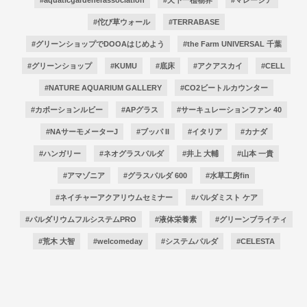
#佗び草ウォール
#TERRABASE
#グリーンショップでDOOAはじめよう
#the Farm UNIVERSAL 千葉
#グリーンショップ
#KUMU
#底床
#アクアスカイ
#CELL
#NATURE AQUARIUM GALLERY
#CO2ビートルカウンター
#カボーションルビー
#APグラス
#サーキュレーションファン 40
#NAサーモメーターJ
#ブッパ II
#イタリア
#カナダ
#ハンガリー
#ネオグラスパルダ
#井上 大輔
#山本 一貴
#アマゾニア
#グラスパルダ 600
#水草工房fin
#ネイチャーアクアリウムセミナー
#パルダミスト ケア
#パルダリウムフルシステムPRO
#液体栄養素
#グリーンブライティ
#荒木 大智
#welcomeday
#システムパルダ
#CELESTA