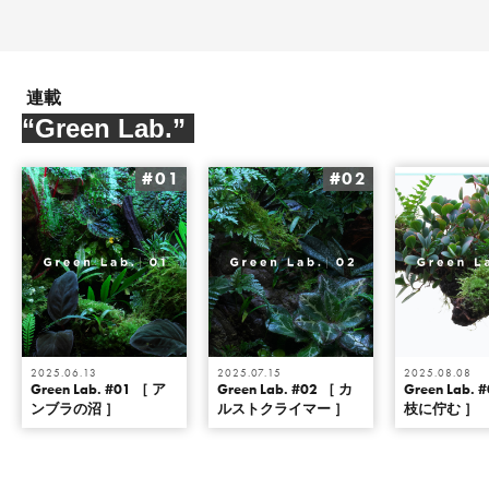
連載
“Green Lab.”
#01
#02
2025.06.13
2025.07.15
2025.08.08
Green Lab. #01 ［ ア
Green Lab. #02 ［ カ
Green Lab. 
ンブラの沼 ］
ルストクライマー ］
枝に佇む ］