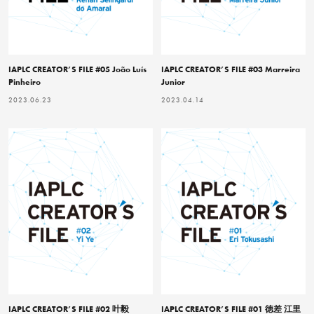
IAPLC CREATOR’S FILE #05 João Luís
IAPLC CREATOR’S FILE #03 Marreira
Pinheiro
Junior
2023.06.23
2023.04.14
IAPLC CREATOR’S FILE #02 叶毅
IAPLC CREATOR’S FILE #01 徳差 江里