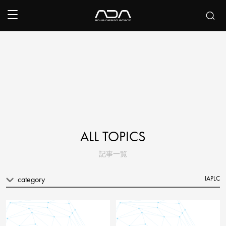
ALL TOPICS
記事一覧
category
IAPLC