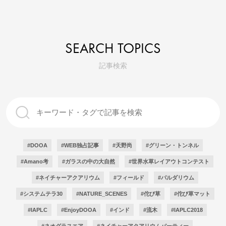
SEARCH TOPICS
記事検索
#DOOA
#WEB独占記事
#天野尚
#グリーン・トンネル
#Amano考
#ガラスの中の大自然
#世界水草レイアウトコンテスト
#ネイチャーアクアリウム
#フィールド
#パルダリウム
#システムテラ30
#NATURE_SCENES
#佗び草
#佗び草マット
#IAPLC
#EnjoyDOOA
#インド
#流木
#IAPLC2018
#ネオグラスエア
#ネイチャーアクアリウムパーティー