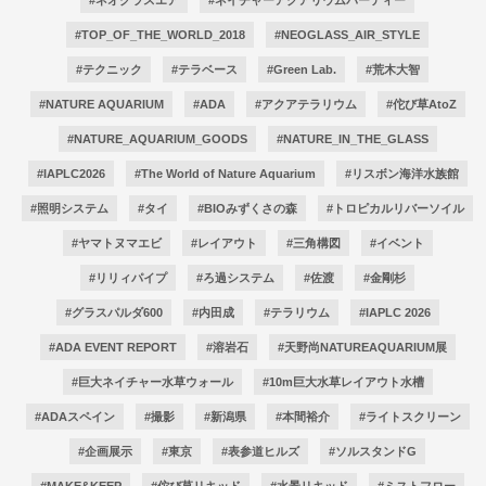
#TOP_OF_THE_WORLD_2018
#NEOGLASS_AIR_STYLE
#テクニック
#テラベース
#Green Lab.
#荒木大智
#NATURE AQUARIUM
#ADA
#アクアテラリウム
#佗び草AtoZ
#NATURE_AQUARIUM_GOODS
#NATURE_IN_THE_GLASS
#IAPLC2026
#The World of Nature Aquarium
#リスボン海洋水族館
#照明システム
#タイ
#BIOみずくさの森
#トロピカルリバーソイル
#ヤマトヌマエビ
#レイアウト
#三角構図
#イベント
#リリィパイプ
#ろ過システム
#佐渡
#金剛杉
#グラスパルダ600
#内田成
#テラリウム
#IAPLC 2026
#ADA EVENT REPORT
#溶岩石
#天野尚NATUREAQUARIUM展
#巨大ネイチャー水草ウォール
#10m巨大水草レイアウト水槽
#ADAスペイン
#撮影
#新潟県
#本間裕介
#ライトスクリーン
#企画展示
#東京
#表参道ヒルズ
#ソルスタンドG
#MAKE&KEEP
#佗び草リキッド
#水景リキッド
#ミストフロー