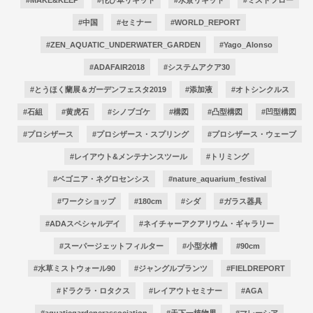
#中国
#セミナー
#WORLD_REPORT
#ZEN_AQUATIC_UNDERWATER_GARDEN
#Yago_Alonso
#ADAFAIR2018
#システムアクア30
#とうほく蘭展＆ガーデンフェスタ2019
#添加液
#オトシンクルス
#石組
#黄虎石
#シノブゴケ
#構図
#凸型構図
#凹型構図
#プロシザース
#プロシザース・スプリング
#プロシザース・ウェーブ
#レイアウト&メンテナンスツール
#トリミング
#ベゴニア・ネグロセンシス
#nature_aquarium_festival
#ワークショップ
#180cm
#シダ
#ガラス器具
#ADAスペシャルデイ
#ネイチャーアクアリウム・ギャラリー
#スーパージェットフィルター
#小型水槽
#90cm
#水草ミストウォール90
#ジャングルプランツ
#FIELDREPORT
#ドラクラ・ロタクス
#レイアウトセミナー
#AGA
#aquaticgardenerassociation
#天下一植物界
#マレーシア