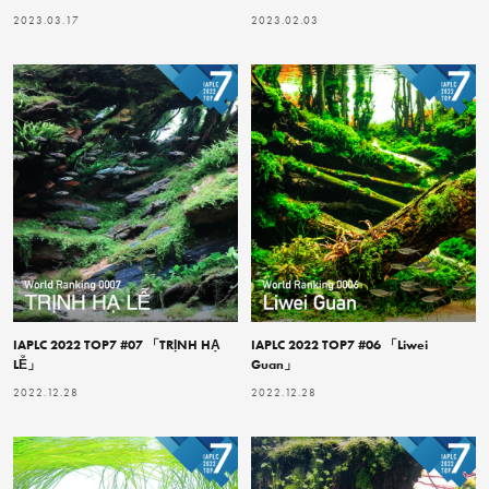
2023.03.17
2023.02.03
IAPLC 2022 TOP7 #07 「TRỊNH HẠ
IAPLC 2022 TOP7 #06 「Liwei
LỄ」
Guan」
2022.12.28
2022.12.28