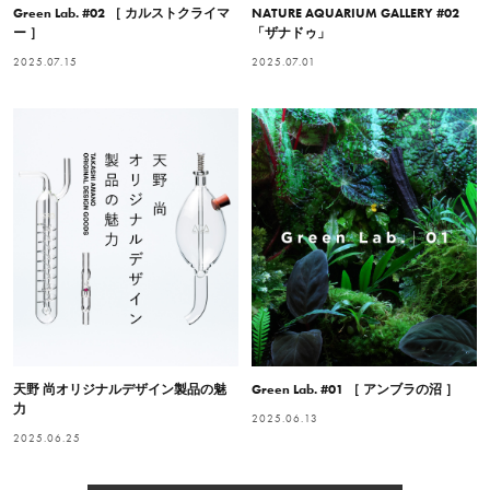
Green Lab. #02 ［ カルストクライマ
NATURE AQUARIUM GALLERY #02
ー ］
「ザナドゥ」
2025.07.15
2025.07.01
天野 尚オリジナルデザイン製品の魅
Green Lab. #01 ［ アンブラの沼 ］
力
2025.06.13
2025.06.25