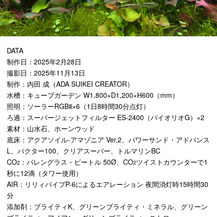
DATA
制作日：2025年2月28日
撮影日：2025年11月13日
制作：内田 成（ADA SUIKEI CREATOR）
水槽：キューブガーデン W1,800×D1,200×H600（mm）
照明：ソーラーRGBⅡ×6（1日8時間30分点灯）
ろ過：スーパージェットフィルター ES-2400（バイオリオG）×2
素材：山水石、ホーンウッド
底床：アクアソイル-アマゾニア Ver.2、パワーサンド・アドバンス
L、バクター100、クリアスーパー、トルマリンBC
CO
：パレングラス・ビートル 50Ø、CO
ツイストカウンターで1
2
2
秒に12滴（タワー使用）
AIR：リリィパイプP-6によるエアレーション 夜間消灯時15時間30
分
添加剤：ブライティK、グリーンブライティ・ミネラル、グリーン