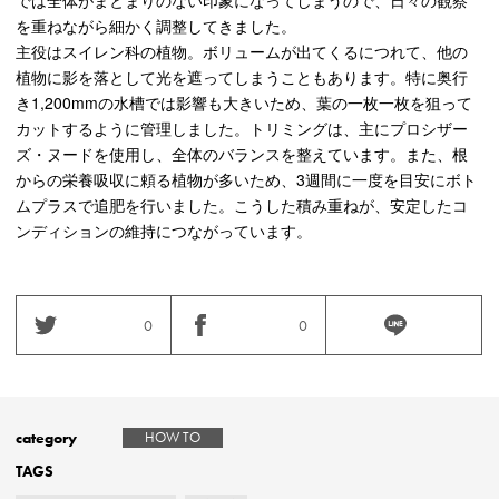
では全体がまとまりのない印象になってしまうので、日々の観察
を重ねながら細かく調整してきました。
主役はスイレン科の植物。ボリュームが出てくるにつれて、他の
植物に影を落として光を遮ってしまうこともあります。特に奥行
き1,200mmの水槽では影響も大きいため、葉の一枚一枚を狙って
カットするように管理しました。トリミングは、主にプロシザー
ズ・ヌードを使用し、全体のバランスを整えています。また、根
からの栄養吸収に頼る植物が多いため、3週間に一度を目安にボト
ムプラスで追肥を行いました。こうした積み重ねが、安定したコ
ンディションの維持につながっています。
0
0
category
HOW TO
TAGS