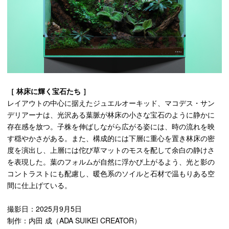
［ 林床に輝く宝石たち ］
レイアウトの中心に据えたジュエルオーキッド、マコデス・サン
デリアーナは、光沢ある葉脈が林床の小さな宝石のように静かに
存在感を放つ。子株を伸ばしながら広がる姿には、時の流れを映
す穏やかさがある。また、構成的には下層に重心を置き林床の密
度を演出し、上層には佗び草マットのモスを配して余白の静けさ
を表現した。葉のフォルムが自然に浮かび上がるよう、光と影の
コントラストにも配慮し、暖色系のソイルと石材で温もりある空
間に仕上げている。
撮影日：2025月9月5日
制作：内田 成（ADA SUIKEI CREATOR）