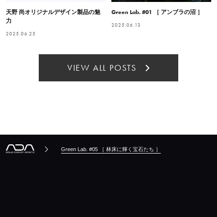
天野 尚オリジナルデザイン製品の魅
Green Lab. #01 ［ アンブラの沼 ］
力
2025.06.13
2025.06.25
VIEW ALL POSTS
Green Lab. #05 ［ 林床に輝く宝石たち ］