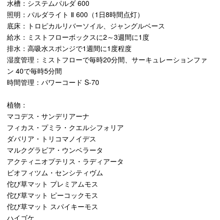
水槽：システムパルダ 600
照明：パルダライト Ⅱ 600（1日8時間点灯）
底床：トロピカルリバーソイル、ジャングルベース
給水：ミストフローボックスに2～3週間に1度
排水：高吸水スポンジで1週間に1度程度
湿度管理：ミストフローで毎時20分間、サーキュレーションファ
ン 40で毎時5分間
時間管理：パワーコード S-70
植物：
マコデス・サンデリアーナ
フィカス・プミラ・クエルシフォリア
ダバリア・トリコマノイデス
マルクグラビア・ウンベラータ
アクティニオプテリス・ラディアータ
ビオフィツム・センシティヴム
佗び草マット プレミアムモス
佗び草マット ピーコックモス
佗び草マット スパイキーモス
ハイゴケ