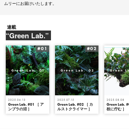
ムリーにお届けいたします。
連載
“Green Lab.”
#01
#02
2025.06.13
2025.07.15
2025.08.08
Green Lab. #01 ［ ア
Green Lab. #02 ［ カ
Green Lab. 
ンブラの沼 ］
ルストクライマー ］
枝に佇む ］