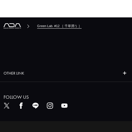
Green Lab. #12 ［ 千草潤う ］
OTHER LINK
FOLLOW US