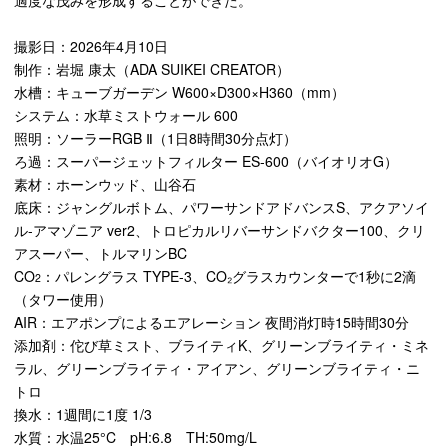
適度な茂みを形成することができた。
撮影日：2026年4月10日
制作：岩堀 康太（ADA SUIKEI CREATOR）
水槽：キューブガーデン W600×D300×H360（mm）
システム：水草ミストウォール 600
照明：ソーラーRGB Ⅱ（1日8時間30分点灯）
ろ過：スーパージェットフィルター ES-600（バイオリオG）
素材：ホーンウッド、山谷石
底床：ジャングルボトム、パワーサンドアドバンスS、アクアソイ
ル-アマゾニア ver2、トロピカルリバーサンドバクター100、クリ
アスーパー、トルマリンBC
CO
：パレングラス TYPE-3、CO₂グラスカウンターで1秒に2滴
2
（タワー使用）
AIR：エアポンプによるエアレーション 夜間消灯時15時間30分
添加剤：佗び草ミスト、ブライティK、グリーンブライティ・ミネ
ラル、グリーンブライティ・アイアン、グリーンブライティ・ニ
トロ
換水：1週間に1度 1/3
水質：水温25°C pH:6.8 TH:50mg/L