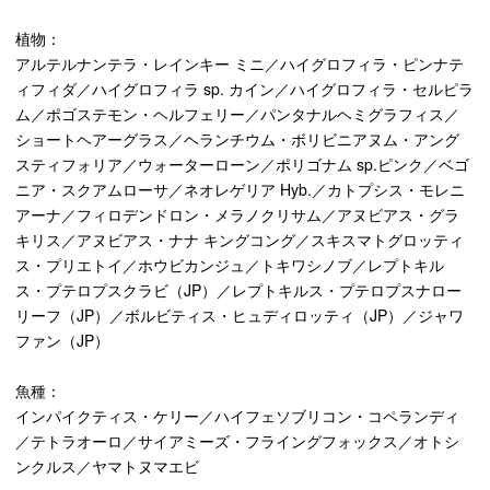
植物：
アルテルナンテラ・レインキー ミニ／ハイグロフィラ・ピンナテ
ィフィダ／ハイグロフィラ sp. カイン／ハイグロフィラ・セルピラ
ム／ポゴステモン・ヘルフェリー／パンタナルヘミグラフィス／
ショートヘアーグラス／ヘランチウム・ボリビニアヌム・アング
スティフォリア／ウォーターローン／ポリゴナム sp.ピンク／ベゴ
ニア・スクアムローサ／ネオレゲリア Hyb.／カトプシス・モレニ
アーナ／フィロデンドロン・メラノクリサム／アヌビアス・グラ
キリス／アヌビアス・ナナ キングコング／スキスマトグロッティ
ス・プリエトイ／ホウビカンジュ／トキワシノブ／レプトキル
ス・プテロプスクラビ（JP）／レプトキルス・プテロプスナロー
リーフ（JP）／ボルビティス・ヒュディロッティ（JP）／ジャワ
ファン（JP）
魚種：
インパイクティス・ケリー／ハイフェソブリコン・コペランディ
／テトラオーロ／サイアミーズ・フライングフォックス／オトシ
ンクルス／ヤマトヌマエビ