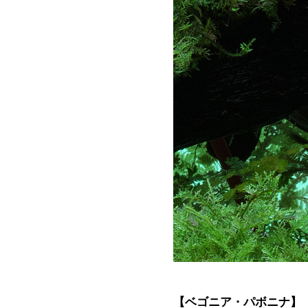
【
ベゴニア・パボニナ
】