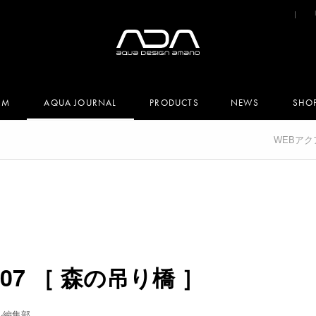
UM
AQUA JOURNAL
PRODUCTS
NEWS
SHO
WEBア
. #07 ［ 森の吊り橋 ］
ル編集部