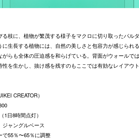
びる枝に、植物が繁茂する様子をマクロに切り取ったパル
うに生長する植物には、自然の美しさと包容力が感じられ
ながらも全体の圧迫感を和らげている。背面がウォールで
特性を生かし、抜け感を残すのもここでは有効なレイアウ
KEI CREATOR）
00
0（1日8時間点灯）
、ジャングルベース
で55％〜65％に調整