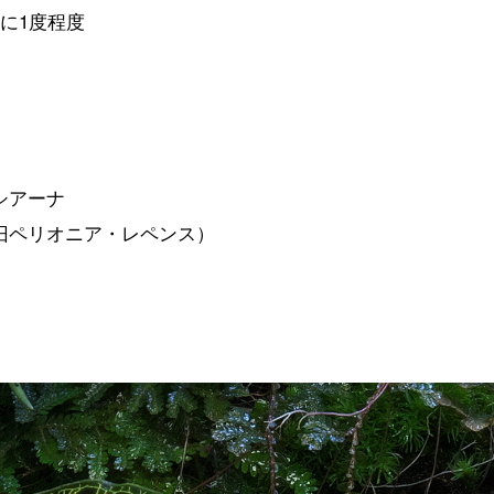
に1度程度
シアーナ
旧ペリオニア・レペンス）