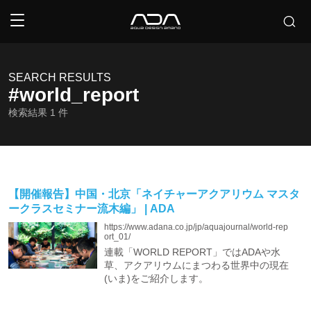
SEARCH RESULTS
#world_report
検索結果
1
件
【開催報告】中国・北京「ネイチャーアクアリウム マスタ
ークラスセミナー流木編」 | ADA
https://www.adana.co.jp/jp/aquajournal/world-rep
ort_01/
連載「WORLD REPORT」ではADAや水
草、アクアリウムにまつわる世界中の現在
(いま)をご紹介します。