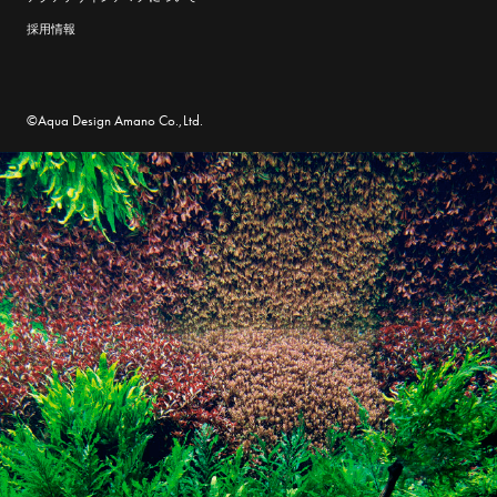
採用情報
©Aqua Design Amano Co.,Ltd.