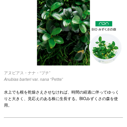
アヌビアス・ナナ・“プチ”
Anubias barteri
var.
nana
“Petite”
水上でも根を乾燥さえさせなければ、時間の経過に伴ってゆっく
りと大きく、見応えのある株に生長する。BIOみずくさの森を使
用。