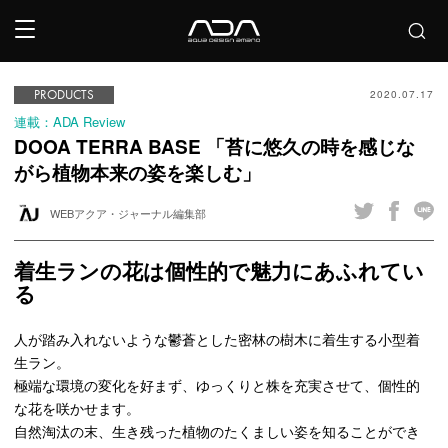
PRODUCTS
2020.07.17
連載：ADA Review
DOOA TERRA BASE 「苔に悠久の時を感じな
がら植物本来の姿を楽しむ」
WEBアクア・ジャーナル編集部
着生ランの花は個性的で魅力にあふれてい
る
人が踏み入れないような鬱蒼とした密林の樹木に着生する小型着
生ラン。
極端な環境の変化を好まず、ゆっくりと株を充実させて、個性的
な花を咲かせます。
自然淘汰の末、生き残った植物のたくましい姿を知ることができ