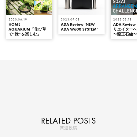
2020.06.19
2023.09.08
2022.03.18
HOME
ADA Review ‘NEW
ADA Revie
AQUARIUM「佗び草
ADA W600 SYSTEM’
リエイター
で“緑”を楽しむ」
〜龍王石編
RELATED POSTS
関連投稿