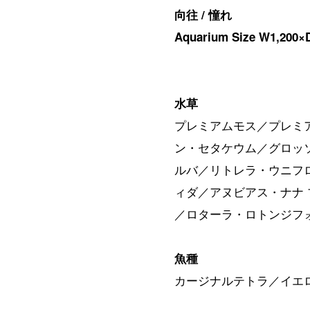
向往 / 憧れ
Aquarium Size W1,20
水草
プレミアムモス／プレミ
ン・セタケウム／グロッ
ルバ／リトレラ・ウニフ
ィダ／アヌビアス・ナナ 
／ロターラ・ロトンジフ
魚種
カージナルテトラ／イエ