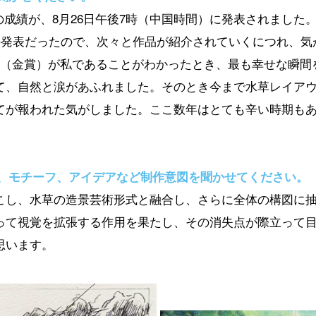
023の成績が、8月26日午後7時（中国時間）に発表されまし
らの発表だったので、次々と作品が紹介されていくにつれ、
位（金賞）が私であることがわかったとき、最も幸せな瞬間
て、自然と涙があふれました。そのとき今まで水草レイア
てが報われた気がしました。ここ数年はとても辛い時期も
マ、モチーフ、アイデアなど制作意図を聞かせてください。
こし、水草の造景芸術形式と融合し、さらに全体の構図に
って視覚を拡張する作用を果たし、その消失点が際立って
思います。