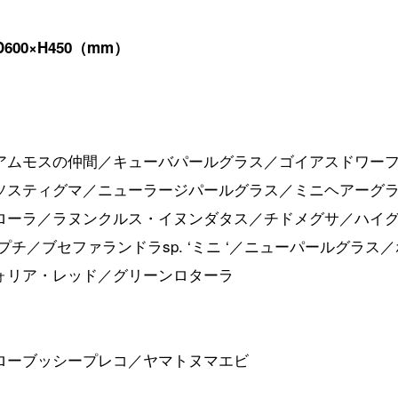
0×D600×H450（mm）
アムモスの仲間／キューバパールグラス／ゴイアスドワー
ソスティグマ／ニューラージパールグラス／ミニヘアーグ
ローラ／ラヌンクルス・イヌンダタス／チドメグサ／ハイ
プチ／ブセファランドラsp. ‘ミニ ‘／ニューパールグラス
ォリア・レッド／グリーンロターラ
ローブッシープレコ／ヤマトヌマエビ