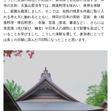
寺の古刹、大葉山普済寺では、精進料理を味わい、座禅を体験
し、庭園を鑑賞しました。そこでは、⾃然の情景を作庭に取り⼊
れる考え方に触れるとともに、禅宗が⽇本の美術・芸術、⾷（精
進料理・懐⽯料理）、⾐服、芸道（茶道、書道など）、さらには
美意識（侘び寂び、幽⽞）や日本人の感性にまで影響を及ぼして
いることを学びました。こうした体験を通して、参加者にとって
は多くの⽰唆に富んだ7⽇間になったことと思います。