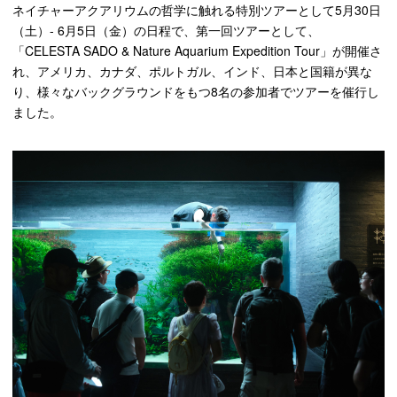
ネイチャーアクアリウムの哲学に触れる特別ツアーとして5⽉30⽇
（⼟）- 6⽉5⽇（⾦）の⽇程で、第⼀回ツアーとして、
「CELESTA SADO & Nature Aquarium Expedition Tour」が開催さ
れ、アメリカ、カナダ、ポルトガル、インド、⽇本と国籍が異な
り、様々なバックグラウンドをもつ8名の参加者でツアーを催⾏し
ました。