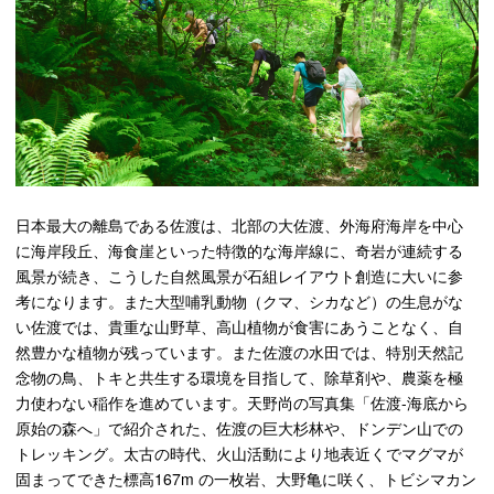
⽇本最⼤の離島である佐渡は、北部の⼤佐渡、外海府海岸を中⼼
に海岸段丘、海⾷崖といった特徴的な海岸線に、奇岩が連続する
⾵景が続き、こうした⾃然⾵景が⽯組レイアウト創造に⼤いに参
考になります。また⼤型哺乳動物（クマ、シカなど）の⽣息がな
い佐渡では、貴重な⼭野草、⾼⼭植物が⾷害にあうことなく、⾃
然豊かな植物が残っています。また佐渡の⽔⽥では、特別天然記
念物の⿃、トキと共⽣する環境を⽬指して、除草剤や、農薬を極
⼒使わない稲作を進めています。天野尚の写真集「佐渡-海底から
原始の森へ」で紹介された、佐渡の巨⼤杉林や、ドンデン⼭での
トレッキング。太古の時代、⽕⼭活動により地表近くでマグマが
固まってできた標⾼167m の⼀枚岩、⼤野⻲に咲く、トビシマカン