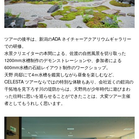
ツアーの後半は、新潟の
ADA
ネイチャーアクアリウムギャラリー
での研修。
水景クリエイターの本間による、佐渡の自然風景を切り取った
1200mm
水槽制作のデモンストレーションや、参加者による
600mm
水槽の石組レイアウト制作のワークショップ。
天野 尚邸にて4ｍ⽔槽を鑑賞しながら昼⾷を楽しむなど、
CELESTA ツアーならではの特別な体験もあり、会社近くの鎧潟の
⼲拓地を⾒下ろす川の堤防からは、天野尚が少年時代に遊びまわ
った往時に思いを巡らせることができたことは、⼤変ツアー主催
者としてもうれしく思います。