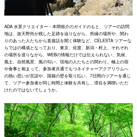
ADA ⽔景クリエイター・本間裕介のガイドのもと、ツアーの訪問
地は、故天野尚が残した⾜跡を辿りながら、所縁の場所や、関わ
りのあった⼈たちから直接話を聞く体験など、CELESTA ツアーな
らではの構成となっており、東京、佐渡、新潟・村上、それぞれ
の場所を巡りながら、WEBの情報だけでは伝えられない、気候、
⾵⼟、⾃然⾵景、⾵の匂い、現地の⼈たちとの関わり。極上の宿
や⾷事と相まって、参加者共通でもつネイチャーアクアリウムへ
の熱い思いが⾔語や、国籍の壁を取り払い、7⽇間のツアーを通じ
て、ツアー参加者が同じ時間と体験を共有し、滞在を満喫いただ
けたのではないでしょうか。