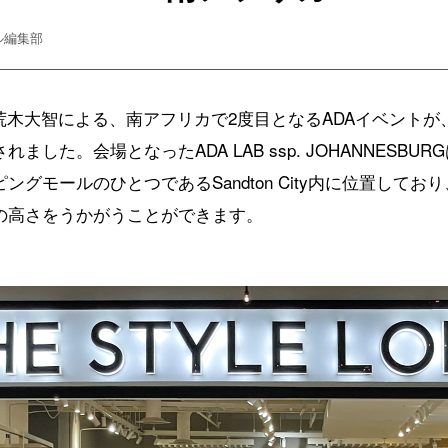
ル編集部
木大智による、南アフリカで2度目となるADAイベントが、20
ました。会場となったADA LAB ssp. JOHANNESB
グモールのひとつであるSandton City内に位置して
の高さをうかがうことができます。