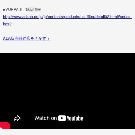
■VUPPA-Ⅱ - 製品情報
http://www.adana.co.jp/jp/contents/products/na_filter/detail02.html#series-
box2
ADA販売特約店をさがす >