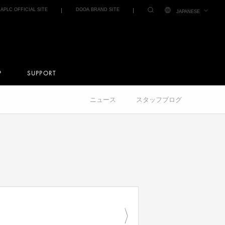
IAPLC OFFICIAL SITE
DOOA BRAND SITE
JAPANESE
P
SUPPORT
ニュース
スタッフブログ