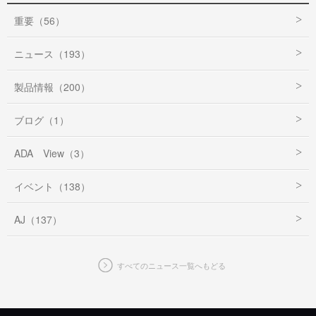
重要（56）
ニュース（193）
製品情報（200）
ブログ（1）
ADA View（3）
イベント（138）
AJ（137）
すべてのニュース一覧へもどる