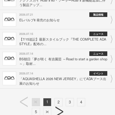
アクアスカイ RGB Ⅱ 60・ソーラーRGB Ⅱ 新機能追加に伴
う製品アップ...
2026.07.21
製品情報
EL-バルブⅡ 発売のお知らせ
2026.07.15
ニュース
【7/15追記】最新スタイルブック『THE COMPLETE ADA
STYLE』配布の...
2026.07.14
ニュース
BS朝日「夢が咲く 有吉園芸 ～Road to start a garden shop
～」取材...
2026.07.14
イベント
「AQUASHELLA 2026 NEW JERSEY」にてADAブース出
展のお知らせ
1
2
3
4
5