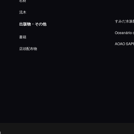
石材
流木
すみだ水族
出版物・その他
Oceanário 
書籍
AOAO SAP
店頭配布物