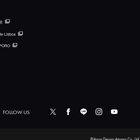
館
de Lisboa
PORO
FOLLOW US
©Aqua Design Amano Co.,Ltd.