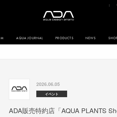
UM
AQUA JOURNAL
PRODUCTS
NEWS
SHO
2026.06.05
イベント
ADA販売特約店「AQUA PLANTS S