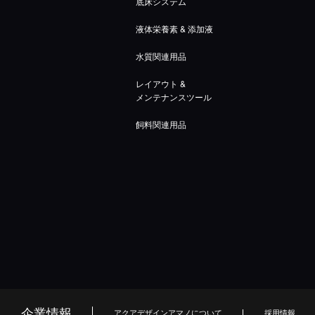
底床システム
液体栄養素 & 添加液
水質関連用品
レイアウト &
メンテナンスツール
飼料関連用品
企業情報
アクアデザインアマノについて
採用情報