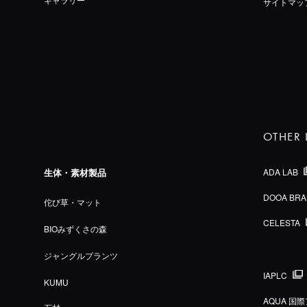
サイトマッ
OTHER 
生体・素材製品
ADA LAB
DOOA BRA
佗び草・マット
CELESTA
BIOみずくさの森
ジャングルプランツ
IAPLC
KUMU
AQUA 