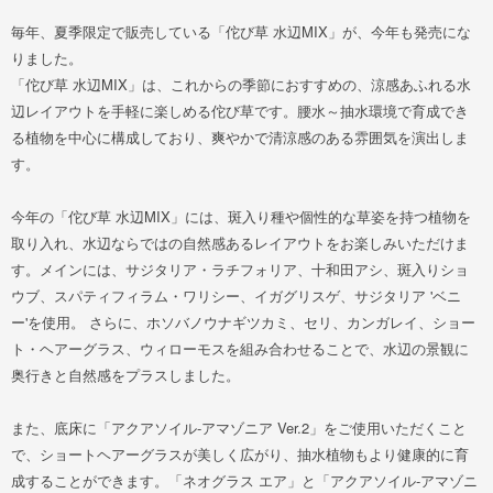
毎年、夏季限定で販売している「佗び草 水辺MIX」が、今年も発売にな
りました。
「佗び草 水辺MIX」は、これからの季節におすすめの、涼感あふれる水
辺レイアウトを手軽に楽しめる佗び草です。腰水～抽水環境で育成でき
る植物を中心に構成しており、爽やかで清涼感のある雰囲気を演出しま
す。
今年の「佗び草 水辺MIX」には、斑入り種や個性的な草姿を持つ植物を
取り入れ、水辺ならではの自然感あるレイアウトをお楽しみいただけま
す。メインには、サジタリア・ラチフォリア、十和田アシ、斑入りショ
ウブ、スパティフィラム・ワリシー、イガグリスゲ、サジタリア 'ベニ
ー'を使用。 さらに、ホソバノウナギツカミ、セリ、カンガレイ、ショー
ト・ヘアーグラス、ウィローモスを組み合わせることで、水辺の景観に
奥行きと自然感をプラスしました。
また、底床に「アクアソイル-アマゾニア Ver.2」をご使用いただくこと
で、ショートヘアーグラスが美しく広がり、抽水植物もより健康的に育
成することができます。「ネオグラス エア」と「アクアソイル-アマゾニ