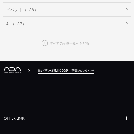
イベント（138）
AJ（137）
すべての記事一覧へもどる
佗び草 水辺MIX 90Ø 発売のお知らせ
OTHER LINK