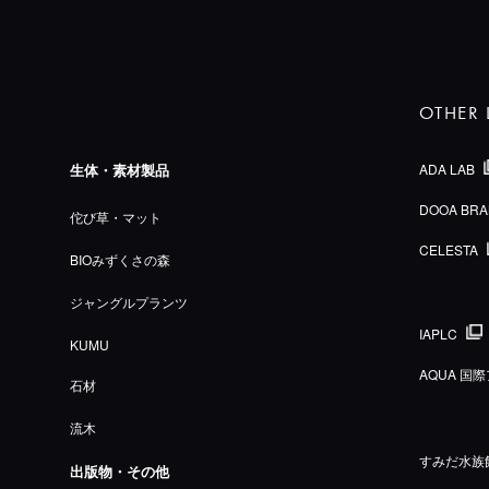
OTHER 
生体・素材製品
ADA LAB
DOOA BRA
佗び草・マット
CELESTA
BIOみずくさの森
ジャングルプランツ
IAPLC
KUMU
AQUA 
石材
流木
すみだ水族
出版物・その他