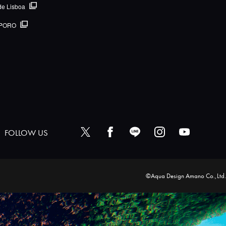
de Lisboa
PORO
FOLLOW US
©Aqua Design Amano Co.,Ltd.