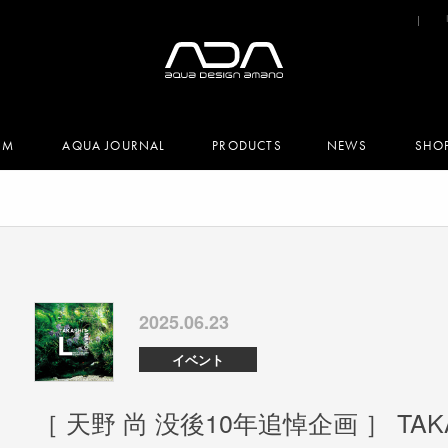
UM
AQUA JOURNAL
PRODUCTS
NEWS
SHO
2025.06.23
イベント
［ 天野 尚 没後10年追悼企画 ］ TAKA