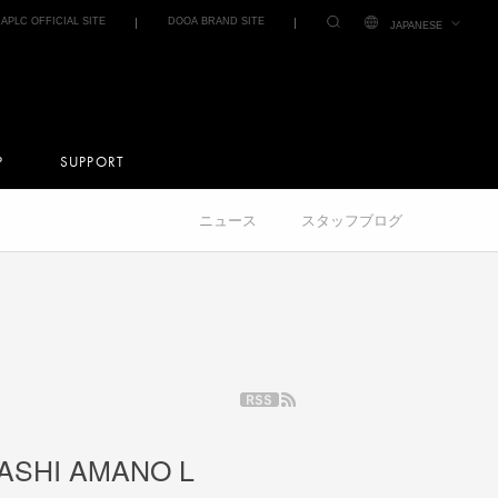
IAPLC OFFICIAL SITE
DOOA BRAND SITE
JAPANESE
P
SUPPORT
ニュース
スタッフブログ
SHI AMANO L