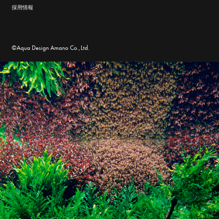
採用情報
©Aqua Design Amano Co.,Ltd.