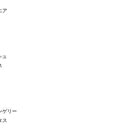
エア
シュ
ス
ンゲリー
タス