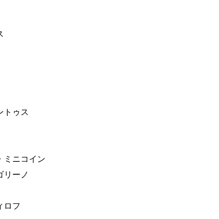
ス
ントゥス
・ミニコイン
ゴリーノ
ィロフ