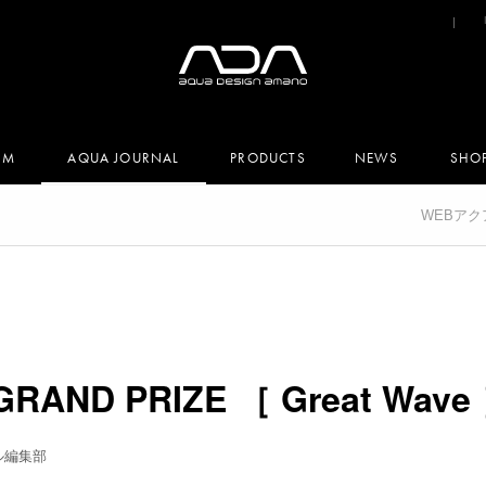
UM
AQUA JOURNAL
PRODUCTS
NEWS
SHO
WEBア
 GRAND PRIZE ［ Great Wave
ル編集部