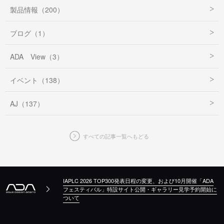
製品情報（200）
ブログ（1）
ADA View（3）
イベント（138）
AJ（137）
すべての記事一覧へもどる
IAPLC 2026 TOP300発表日程の変更、および10月開催「ADA
フェスティバル」特設サイト公開・ギャラリー見学予約開始に
ついて