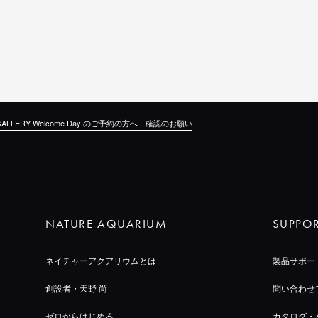
M GALLERY Welcome Day のご予約の方へ 確認のお願い
NATURE AQUARIUM
SUPPO
ネイチャーアクアリウムとは
製品サポー
創設者・天野 尚
問い合わせ
ゼロからはじめる
カタログ・