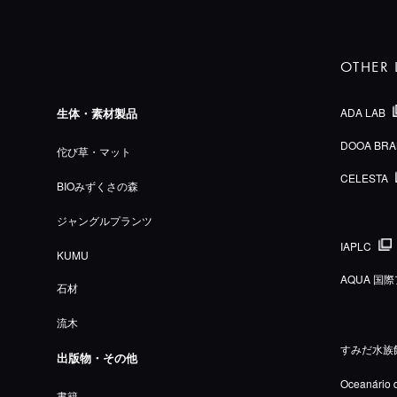
OTHER 
生体・素材製品
ADA LAB
DOOA BRA
佗び草・マット
CELESTA
BIOみずくさの森
ジャングルプランツ
IAPLC
KUMU
AQUA 
石材
流木
すみだ水族
出版物・その他
Oceanário 
書籍