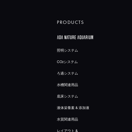
PRODUCTS
照明システム
CO
システム
2
ろ過システム
水槽関連用品
底床システム
液体栄養素 & 添加液
水質関連用品
レイアウト &