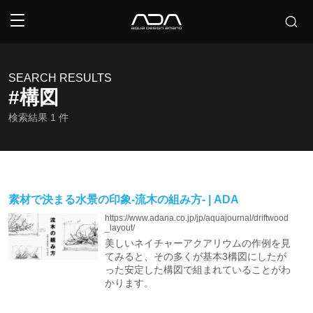
SEARCH RESULTS
#構図
検索結果
1
件
素材で決まる水景の印象-流木の組み方- | ADA
https://www.adana.co.jp/jp/aquajournal/driftwood
_layout/
美しいネイチャーアクアリウムの作例を見
てみると、その多くが基本3構図にしたが
った安定した構図で組まれていることがわ
かります。