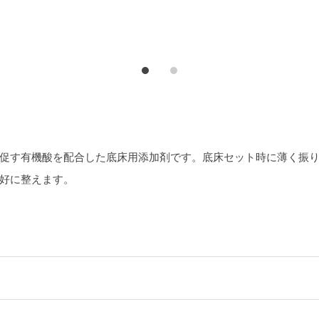
プ
プ
ロ
ロ
グ
グ
ラ
ラ
ム
ム
促す有機酸を配合した底床用添加剤です。底床セット時に薄く振
好に整えます。