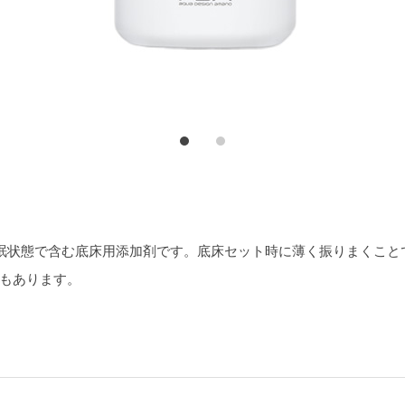
プ
プ
ロ
ロ
グ
グ
ラ
ラ
ム
ム
休眠状態で含む底床用添加剤です。底床セット時に薄く振りまくこ
もあります。