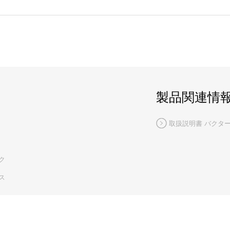
製品関連情
取扱説明書 バクター
ク
ス