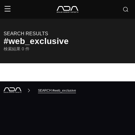
SEARCH RESULTS
#web_exclusive
検索結果
0
件
SEARCH:#web_exclusive