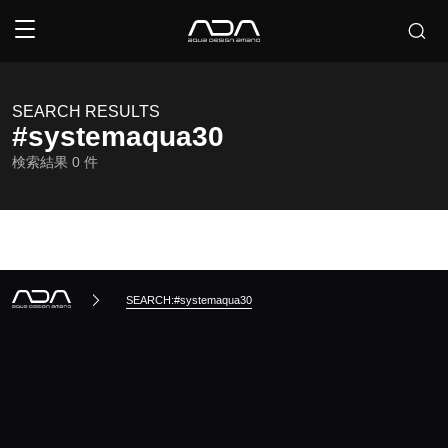
SEARCH RESULTS
#systemaqua30
検索結果
0
件
SEARCH:#systemaqua30