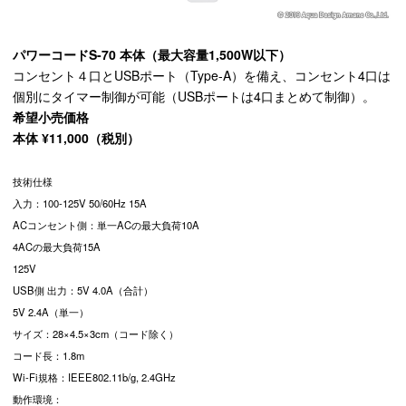
パワーコードS-70 本体（最大容量1,500W以下）
コンセント４口とUSBポート（Type-A）を備え、コンセント4口は
個別にタイマー制御が可能（USBポートは4口まとめて制御）。
希望小売価格
本体 ¥11,000（税別）
技術仕様
入力：100-125V 50/60Hz 15A
ACコンセント側：単一ACの最大負荷10A
4ACの最大負荷15A
125V
USB側 出力：5V 4.0A（合計）
5V 2.4A（単一）
サイズ：28×4.5×3cm（コード除く）
コード長：1.8m
Wi-Fi規格：IEEE802.11b/g, 2.4GHz
動作環境：