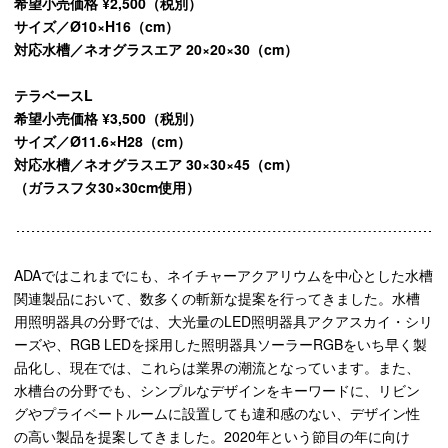
希望小売価格 ¥2,500（税別）
サイズ／Ø10×H16（cm）
対応水槽／ネオグラスエア 20×20×30（cm）
テラベースL
希望小売価格 ¥3,500（税別）
サイズ／Ø11.6×H28（cm）
対応水槽／ネオグラスエア 30×30×45（cm）
（ガラスフタ30×30cm使用）
ADAではこれまでにも、ネイチャーアクアリウムを中心とした水槽
関連製品において、数多くの斬新な提案を行ってきました。水槽
用照明器具の分野では、大光量のLED照明器具アクアスカイ・シリ
ーズや、RGB LEDを採用した照明器具ソーラーRGBをいち早く製
品化し、現在では、これらは業界の潮流となっています。また、
水槽台の分野でも、シンプルなデザインをキーワードに、リビン
グやプライベートルームに設置しても違和感のない、デザイン性
の高い製品を提案してきました。2020年という節目の年に向け