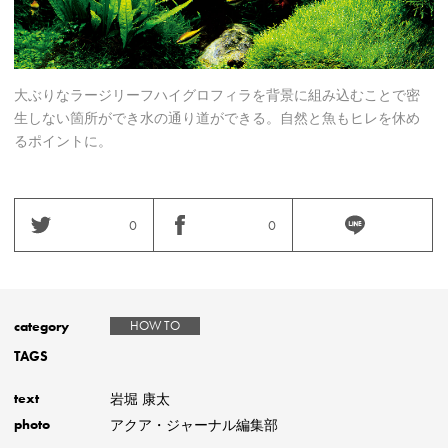
大ぶりなラージリーフハイグロフィラを背景に組み込むことで密
生しない箇所ができ水の通り道ができる。自然と魚もヒレを休め
るポイントに。
0
0
category
HOW TO
TAGS
岩堀 康太
text
アクア・ジャーナル編集部
photo