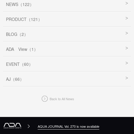
NEWS（122）
PRODUCT（121）
BLOG（2）
ADA View（1）
EVENT（60）
AJ（66）
Back to All News
AQUA JOURNAL Vol. 270 is now available