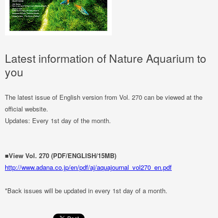
Latest information of Nature Aquarium to
you
The latest issue of English version from Vol. 270 can be viewed at the
official website.
Updates: Every 1st day of the month.
■View Vol. 270 (PDF/ENGLISH/15MB)
http://www.adana.co.jp/en/pdf/aj/aquajournal_vol270_en.pdf
*Back issues will be updated in every 1st day of a month.