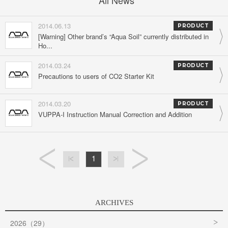
All News
2014.06.13
PRODUCT
[Warning] Other brand’s “Aqua Soil” currently distributed in
Ho...
2014.03.24
PRODUCT
Precautions to users of CO2 Starter Kit
2014.03.20
PRODUCT
VUPPA-I Instruction Manual Correction and Addition
1
ARCHIVES
2026（29）