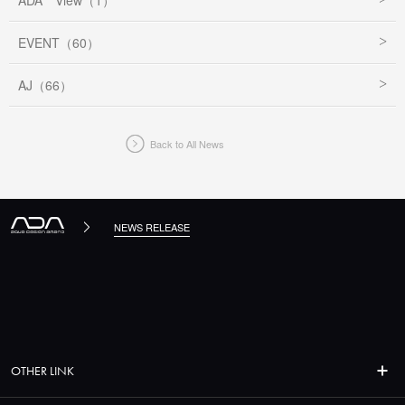
ADA View（1）
EVENT（60）
AJ（66）
Back to All News
NEWS RELEASE
OTHER LINK