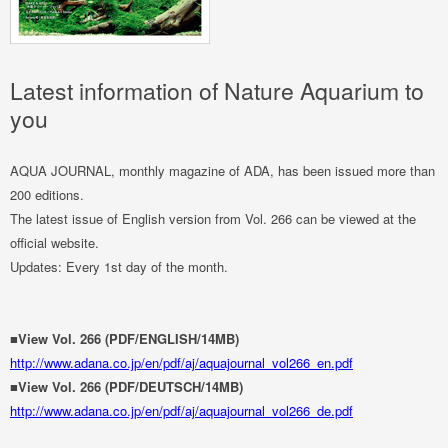
Latest information of Nature Aquarium to
you
AQUA JOURNAL, monthly magazine of ADA, has been issued more than
200 editions.
The latest issue of English version from Vol. 266 can be viewed at the
official website.
Updates: Every 1st day of the month.
■View Vol. 266 (PDF/ENGLISH/14MB)
http://www.adana.co.jp/en/pdf/aj/aquajournal_vol266_en.pdf
■View Vol. 266 (PDF/DEUTSCH/14MB)
http://www.adana.co.jp/en/pdf/aj/aquajournal_vol266_de.pdf