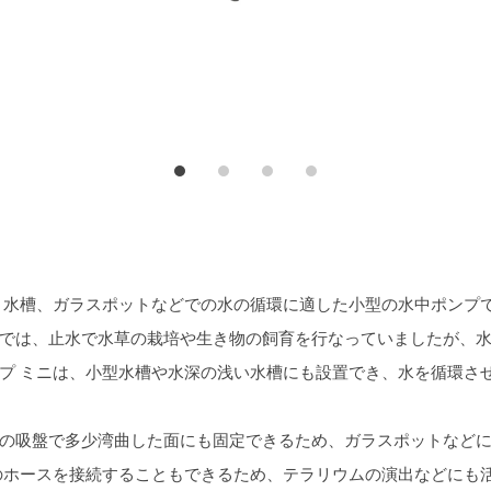
プ
プ
プ
プ
ロ
ロ
ロ
ロ
グ
グ
グ
グ
ラ
ラ
ラ
ラ
ム
ム
ム
ム
ト水槽、ガラスポットなどでの水の循環に適した小型の水中ポンプ
では、止水で水草の栽培や生き物の飼育を行なっていましたが、
プ ミニは、小型水槽や水深の浅い水槽にも設置でき、水を循環さ
の吸盤で多少湾曲した面にも固定できるため、ガラスポットなど
のホースを接続することもできるため、テラリウムの演出などにも