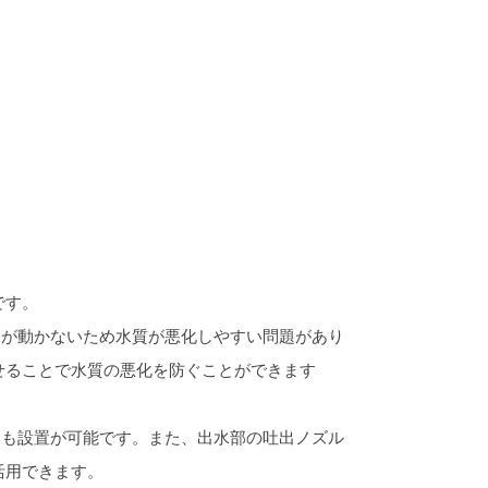
本
です。
水が動かないため水質が悪化しやすい問題があり
せることで水質の悪化を防ぐことができます
にも設置が可能です。また、出水部の吐出ノズル
活用できます。