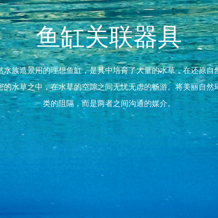
鱼缸关联器具
然水族造景用的理想鱼缸，是其中培育了大量的水草，在还原自
密的水草之中，在水草的空隙之间无忧无虑的畅游。将美丽自然
类的阻隔，而是两者之间沟通的媒介。