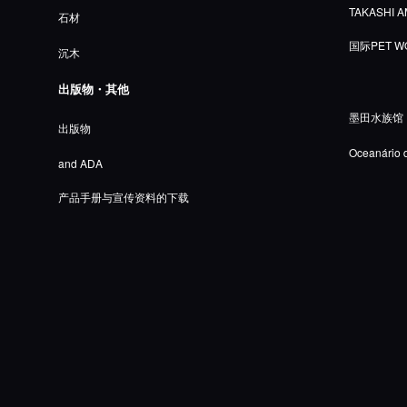
TAKASHI A
石材
国际PET W
沉木
出版物・其他
墨田水族馆
出版物
Oceanário 
and ADA
产品手册与宣传资料的下载