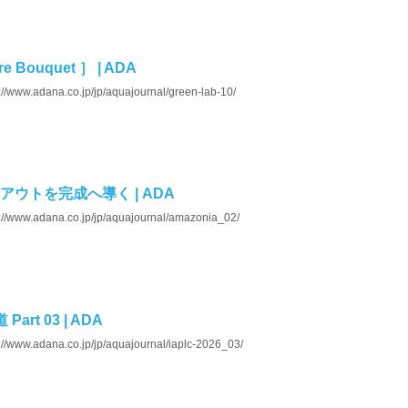
re Bouquet ］ | ADA
://www.adana.co.jp/jp/aquajournal/green-lab-10/
ウトを完成へ導く | ADA
s://www.adana.co.jp/jp/aquajournal/amazonia_02/
art 03 | ADA
://www.adana.co.jp/jp/aquajournal/iaplc-2026_03/