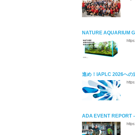
NATURE AQUARIUM
https
進め！IAPLC 2026への道 P
https
ADA EVENT REPORT 
https