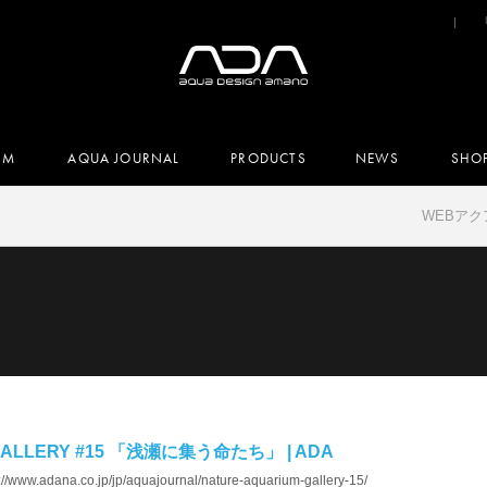
UM
AQUA JOURNAL
PRODUCTS
NEWS
SHO
WEBア
GALLERY #15 「浅瀬に集う命たち」 | ADA
://www.adana.co.jp/jp/aquajournal/nature-aquarium-gallery-15/