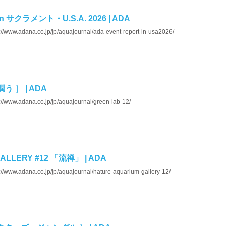
in サクラメント・U.S.A. 2026 | ADA
://www.adana.co.jp/jp/aquajournal/ada-event-report-in-usa2026/
草潤う ］ | ADA
://www.adana.co.jp/jp/aquajournal/green-lab-12/
ALLERY #12 「流禅」 | ADA
://www.adana.co.jp/jp/aquajournal/nature-aquarium-gallery-12/