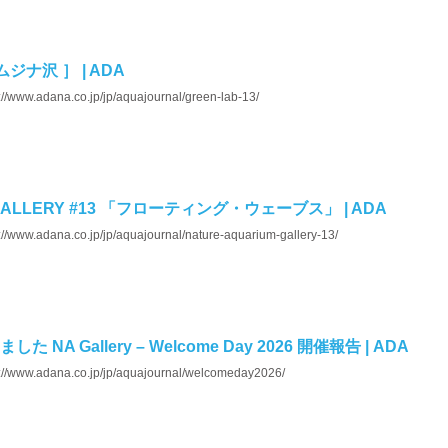
のムジナ沢 ］ | ADA
://www.adana.co.jp/jp/aquajournal/green-lab-13/
 GALLERY #13 「フローティング・ウェーブス」 | ADA
://www.adana.co.jp/jp/aquajournal/nature-aquarium-gallery-13/
A Gallery – Welcome Day 2026 開催報告 | ADA
s://www.adana.co.jp/jp/aquajournal/welcomeday2026/