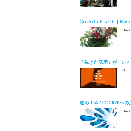
Green Lab. #10 ［ Natu
https
「生きた底床」が、レイア
http
進め！IAPLC 2026への道 P
https