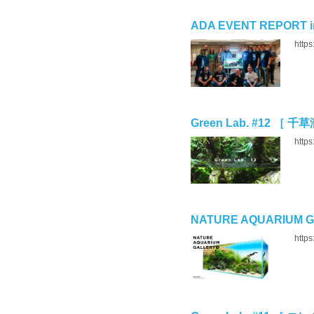
ADA EVENT REPORT 
https
Green Lab. #12 ［ 千
https
NATURE AQUARIUM G
https