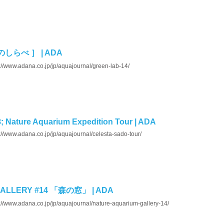
陰のしらべ ］ | ADA
://www.adana.co.jp/jp/aquajournal/green-lab-14/
Nature Aquarium Expedition Tour | ADA
://www.adana.co.jp/jp/aquajournal/celesta-sado-tour/
ALLERY #14 「森の窓」 | ADA
://www.adana.co.jp/jp/aquajournal/nature-aquarium-gallery-14/