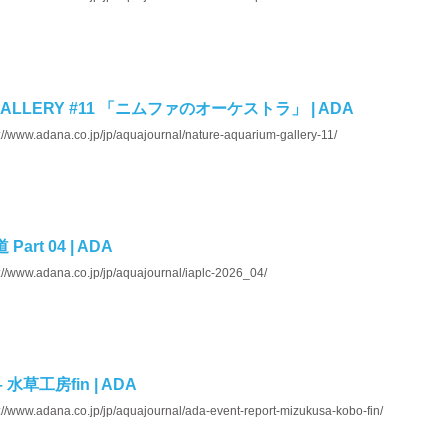
 GALLERY #11 「ニムファのオーケストラ」 | ADA
://www.adana.co.jp/jp/aquajournal/nature-aquarium-gallery-11/
art 04 | ADA
://www.adana.co.jp/jp/aquajournal/iaplc-2026_04/
– 水草工房fin | ADA
://www.adana.co.jp/jp/aquajournal/ada-event-report-mizukusa-kobo-fin/