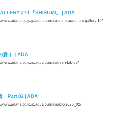
ALLERY #10 「SHIBUMI」 | ADA
://www.adana.co.jp/jp/aquajournal/nature-aquarium-gallery-10/
上の森 ］ | ADA
://www.adana.co.jp/jp/aquajournal/green-lab-09/
Part 02 | ADA
://www.adana.co.jp/jp/aquajournal/iaplc-2026_02/