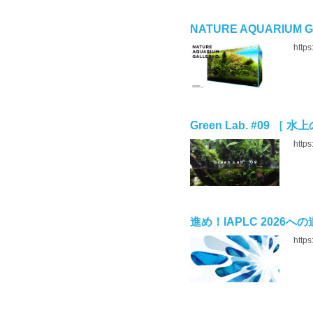
NATURE AQUARIUM G
https
Green Lab. #09 ［ 水
https
進め！IAPLC 2026への道 
https