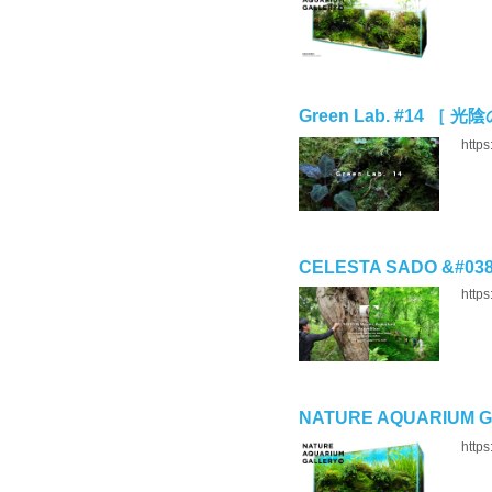
Green Lab. #14 ［ 光
https
CELESTA SADO &#038; 
https
NATURE AQUARIUM G
https